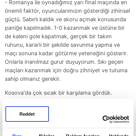
- Romanya ile oynadığımız yarı final maçında en
önemli faktör, oyuncularımızın gösterdiği zihinsel
güçtü. Sabırlı kaldık ve skoru açmak konusunda
paniğe kapılmadık. 1-0 kazanmak ve üstüne bir
de kaleni gole kapatmak, gerçek bir takım
ruhunu, kararlı bir şekilde savunma yapma ve
maçı sonuna kadar götürme yeteneğini gösterir.
Onlarla inanılmaz gurur duyuyorum. Sıkı geçen
maçları kazanmak için doğru zihniyet ve tutuma
sahip olmanız gerekir.
Kosova'da çok sıcak bir karşılama gördük.
Maçtan önceki gece havai fişek atarak bizi
tedirgin etmeye çalıştılar, ancak sahada maç
Reddet
doğru bir ruhla oynandı. Play-off finaline kadar
yükselmeyi başaran çok cesur bir rakip
olduklarını kanıtladılar. O maçta da sabrın çok