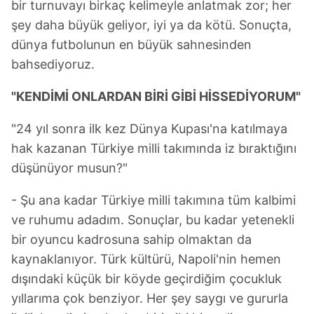
bir turnuvayı birkaç kelimeyle anlatmak zor; her
gösterilmeyecektir."
şey daha büyük geliyor, iyi ya da kötü. Sonuçta,
Sizlere daha iyi bir hizmet sunabilmek için İnternet
dünya futbolunun en büyük sahnesinden
Sitemizde kendimize ve üçüncü kişilere ait çerezler
bahsediyoruz.
kullanılmaktadır. Bu çerezler vasıtasıyla çeşitli kişisel
verileriniz işlenmekte olup gerekli olan çerezler bilgi
"KENDİMİ ONLARDAN BİRİ GİBİ HİSSEDİYORUM"
toplumu hizmetlerinin sunulması amacıyla
kullanılmaktadır. Diğer çerezler, sitemizin daha işlevsel
"24 yıl sonra ilk kez Dünya Kupası'na katılmaya
kılınması ve kişiselleştirilmesi ve sizlere yönelik
hak kazanan Türkiye milli takımında iz bıraktığını
reklam/pazarlama faaliyetlerinin yapılması, amaçlarıyla
düşünüyor musun?"
sınırlı olarak açık rızanız dahilinde kullanılacaktır.
- Şu ana kadar Türkiye milli takımına tüm kalbimi
Çerezlere ilişkin tercihlerinizi aşağıda yer alan panel
ve ruhumu adadım. Sonuçlar, bu kadar yetenekli
vasıtasıyla belirleyebilirsiniz. Çerezlere ilişkin detaylı bilgi
bir oyuncu kadrosuna sahip olmaktan da
için Ayarlar butonuna tıklayabilir,
Çerez Bilgilendirme
kaynaklanıyor. Türk kültürü, Napoli'nin hemen
Metnimizi
ziyaret edebilirsiniz.
dışındaki küçük bir köyde geçirdiğim çocukluk
6698 sayılı Kişisel Verilerin Korunması Kanunu uyarınca
yıllarıma çok benziyor. Her şey saygı ve gururla
hazırlanmış Aydınlatma Metnimizi okumak ve sitemizde