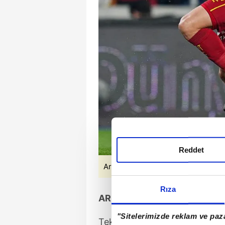
Reddet
Arda Okan Kurtulan, Fenerbahçe al
Rıza
ARDA OKAN PLANLARIN ME
"Sitelerimizde reklam ve paza
Teknik Direktör Stanimir Sto