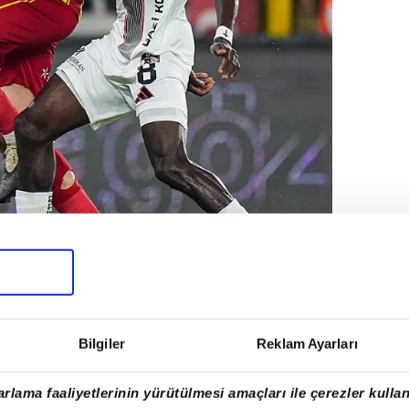
tyapısında yetişti
Bilgiler
Reklam Ayarları
RKEZİNDE
rlama faaliyetlerinin yürütülmesi amaçları ile çerezler kullan
ilov'un 23 yaşındaki oyuncudan vazgeçmek