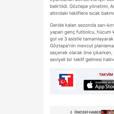
belirtildi. Göztepe yönetimi,
altındaki tekliflere sıcak bakm
Geride kalan sezonda sarı-kır
yapan genç futbolcu, hücum ka
gol ve 3 asistle tamamlayarak t
Göztepe'nin mevcut planlamas
seçenek olarak öne çıkarken,
seviyeli bir teklif gelmesi hali
TAKVİM 
ÖNCEKİ HABER