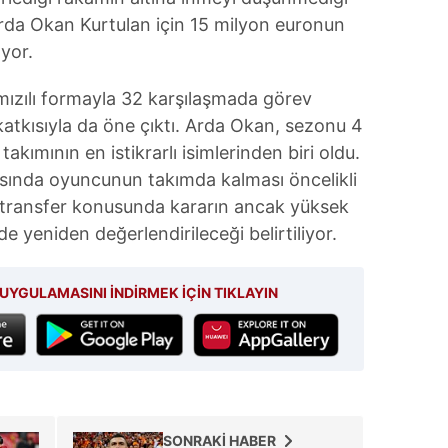
 Arda Okan Kurtulan için 15 milyon euronun
ıyor.
mızılı formayla 32 karşılaşmada görev
tkısıyla da öne çıktı. Arda Okan, sezonu 4
akımının en istikrarlı isimlerinden biri oldu.
ında oyuncunun takımda kalması öncelikli
 transfer konusunda kararın ancak yüksek
nde yeniden değerlendirileceği belirtiliyor.
UYGULAMASINI İNDİRMEK İÇİN TIKLAYIN
SONRAKİ HABER