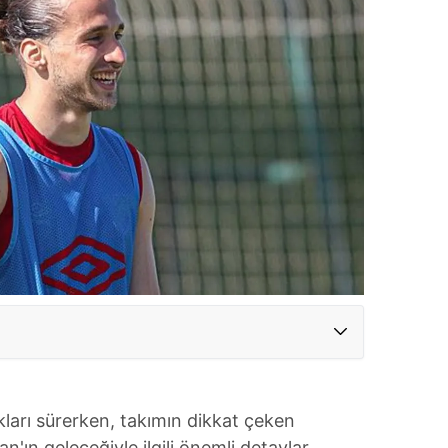
kları sürerken, takımın dikkat çeken
n'ın geleceğiyle ilgili önemli detaylar