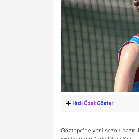
Hızlı Özet Göster
Göztepe'de yeni sezon hazırlı
isimlerinden Arda Okan Kurtula