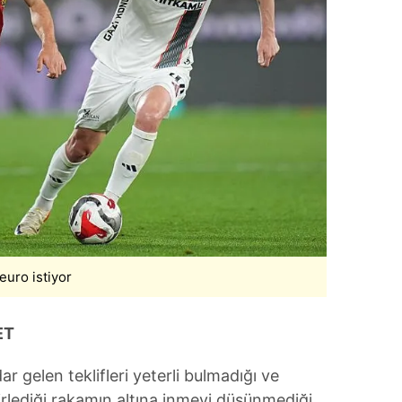
 çerezlerle ilgili bilgi almak için lütfen
tıklayınız
.
euro istiyor
ET
ar gelen teklifleri yeterli bulmadığı ve
irlediği rakamın altına inmeyi düşünmediği