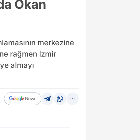
rda Okan
nlamasının merkezine
sine rağmen İzmir
eye almayı