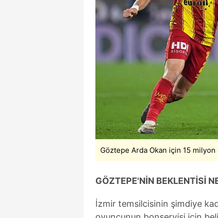
mevzuata uygun olarak kullanılan
Göztepe Arda Okan için 15 milyon 
GÖZTEPE'NİN BEKLENTİSİ N
İzmir temsilcisinin şimdiye kad
oyuncunun bonservisi için bel