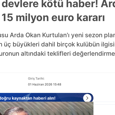
devlere kötü haber! A
 15 milyon euro kararı
su Arda Okan Kurtulan'ı yeni sezon pla
in üç büyükleri dahil birçok kulübün ilgi
euronun altındaki teklifleri değerlendirm
Giriş Tarihi:
01 Haziran 2026 15:48
 doğru kaynaktan haberi alın!