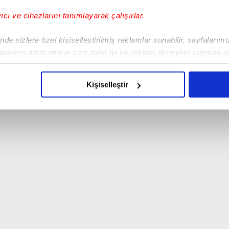
yıcı ve cihazlarını tanımlayarak çalışırlar.
de sizlere özel kişiselleştirilmiş reklamlar sunabilir, sayfalarım
aparken amacımızın size daha iyi bir reklam deneyimi sunmak ol
imizden gelen çabayı gösterdiğimizi ve bu noktada, reklamların ma
olduğunu sizlere hatırlatmak isteriz.
Kişiselleştir
çerezlere izin vermedikleri takdirde, kullanıcılara hedefli reklaml
abilmek için İnternet Sitemizde kendimize ve üçüncü kişilere ait 
isel verileriniz işlenmekte olup gerekli olan çerezler bilgi toplum
 çerezler, sitemizin daha işlevsel kılınması ve kişiselleştirilmes
 yapılması, amaçlarıyla sınırlı olarak açık rızanız dahilinde kulla
aşağıda yer alan panel vasıtasıyla belirleyebilirsiniz. Çerezlere iliş
lgilendirme Metnimizi
ziyaret edebilirsiniz.
Korunması Kanunu uyarınca hazırlanmış Aydınlatma Metnimizi okum