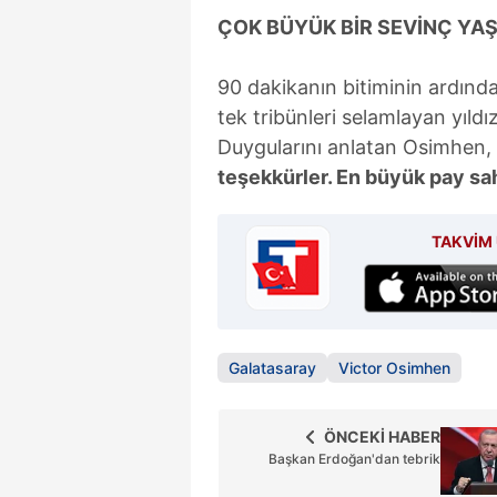
ÇOK BÜYÜK BİR SEVİNÇ YA
90 dakikanın bitiminin ardında
tek tribünleri selamlayan yıld
Duygularını anlatan Osimhen, 
teşekkürler. En büyük pay sah
TAKVİM 
Galatasaray
Victor Osimhen
ÖNCEKİ HABER
Başkan Erdoğan'dan tebrik