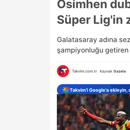
Osimhen dubl
Süper Lig'in 
Galatasaray adına sezo
şampiyonluğu getiren i
Takvim.com.tr
Kaynak
Gazete
Takvim'i Google'a ekleyin,