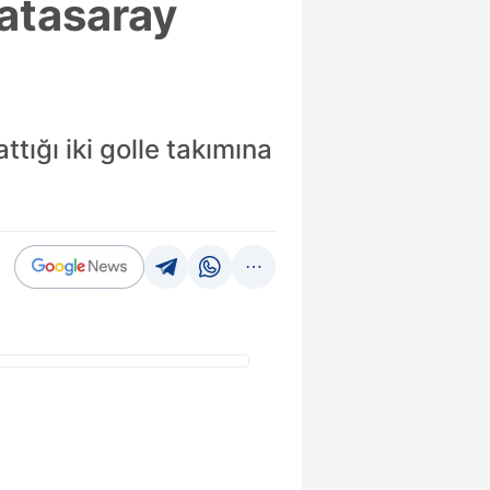
latasaray
tığı iki golle takımına