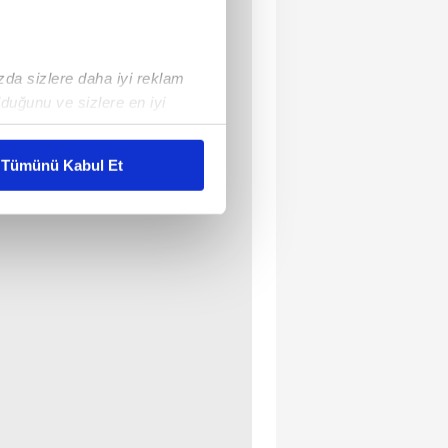
ızda sizlere daha iyi reklam
duğunu ve sizlere en iyi
liyetlerimizi karşılamak
Tümünü Kabul Et
ar gösterilmeyecektir."
çerezler kullanılmaktadır. Bu
u hizmetlerinin sunulması
i ve sizlere yönelik
nılacaktır.
kin detaylı bilgi için Ayarlar
ak ve sitemizde ilgili