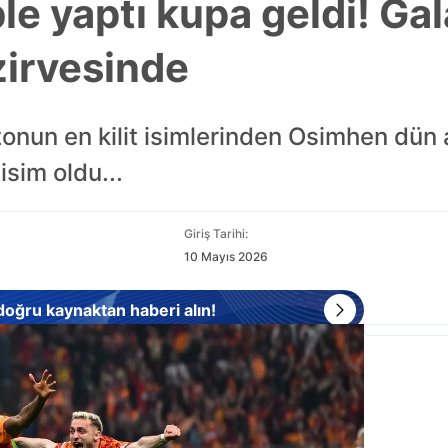
e yaptı kupa geldi! Ga
zirvesinde
nun en kilit isimlerinden Osimhen dün at
sim oldu...
Giriş Tarihi:
10 Mayıs 2026
 doğru kaynaktan haberi alın!