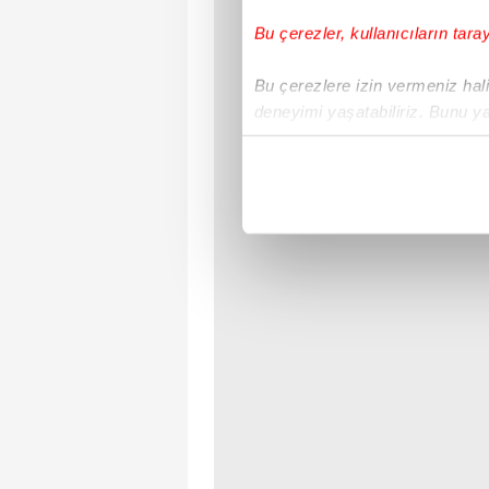
Bu çerezler, kullanıcıların tara
Bu çerezlere izin vermeniz halin
deneyimi yaşatabiliriz. Bunu y
içerikleri sunabilmek adına el
noktasında tek gelir kalemimiz 
Her halükârda, kullanıcılar, bu 
Sizlere daha iyi bir hizmet sun
çerezler vasıtasıyla çeşitli kiş
amacıyla kullanılmaktadır. Diğer
reklam/pazarlama faaliyetlerinin
Çerezlere ilişkin tercihlerinizi 
butonuna tıklayabilir,
Çerez Bi
6698 sayılı Kişisel Verilerin 