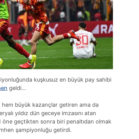
piyonluğunda kuşkusuz en büyük pay sahibi
hen
geldi...
ığı hem büyük kazançlar getiren ama da
eryalı yıldız dün geceye imzasını atan
1 öne geçtikten sonra biri penaltıdan olmak
simhen şampiyonluğu getirdi.