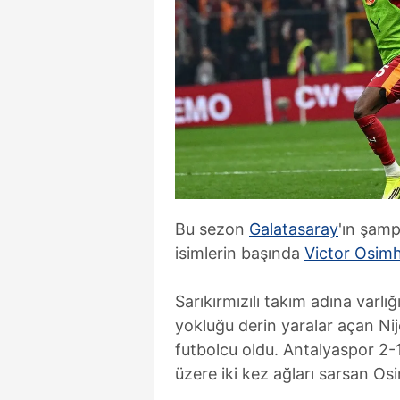
Bu sezon
Galatasaray
'ın şam
isimlerin başında
Victor Osim
Sarıkırmızılı takım adına varl
yokluğu derin yaralar açan Nij
futbolcu oldu. Antalyaspor 2-
üzere iki kez ağları sarsan O