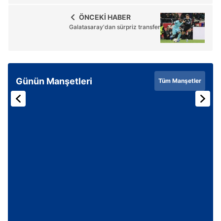
hazırlanmış Aydınlatma Metnimizi okumak ve sitemizde
ÖNCEKİ HABER
ilgili mevzuata uygun olarak kullanılan çerezlerle ilgili bilgi
Galatasaray'dan sürpriz transfer
almak için lütfen
tıklayınız
.
Günün Manşetleri
Tüm Manşetler