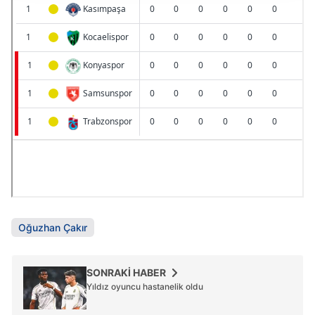
takdirde, kullanıcılara hedefli reklamlar
gösterilmeyecektir."
Sizlere daha iyi bir hizmet sunabilmek için İnternet
Sitemizde kendimize ve üçüncü kişilere ait çerezler
kullanılmaktadır. Bu çerezler vasıtasıyla çeşitli kişisel
verileriniz işlenmekte olup gerekli olan çerezler bilgi
toplumu hizmetlerinin sunulması amacıyla
kullanılmaktadır. Diğer çerezler, sitemizin daha işlevsel
kılınması ve kişiselleştirilmesi ve sizlere yönelik
reklam/pazarlama faaliyetlerinin yapılması, amaçlarıyla
sınırlı olarak açık rızanız dahilinde kullanılacaktır.
Çerezlere ilişkin tercihlerinizi aşağıda yer alan panel
Oğuzhan Çakır
vasıtasıyla belirleyebilirsiniz. Çerezlere ilişkin detaylı bilgi
için Ayarlar butonuna tıklayabilir,
Çerez Bilgilendirme
Metnimizi
ziyaret edebilirsiniz.
SONRAKİ HABER
Yıldız oyuncu hastanelik oldu
6698 sayılı Kişisel Verilerin Korunması Kanunu uyarınca