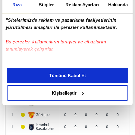
Rıza
Bilgiler
Reklam Ayarları
Hakkında
"Sitelerimizde reklam ve pazarlama faaliyetlerinin
yürütülmesi amaçları ile çerezler kullanılmaktadır.
Bu çerezler, kullanıcıların tarayıcı ve cihazlarını
tanımlayarak çalışırlar.
Bu çerezlere izin vermeniz halinde sizlere özel
kişiselleştirilmiş reklamlar sunabilir, sayfalarımızda sizlere
Tümünü Kabul Et
daha iyi reklam deneyimi yaşatabiliriz. Bunu yaparken
amacımızın size daha iyi bir reklam deneyimi sunmak
olduğunu ve sizlere en iyi içerikleri sunabilmek adına
Kişiselleştir
elimizden gelen çabayı gösterdiğimizi ve bu noktada,
reklamların maliyetlerimizi karşılamak noktasında tek gelir
kalemimiz olduğunu sizlere hatırlatmak isteriz.
Her halükârda, kullanıcılar, bu çerezlere izin vermedikleri