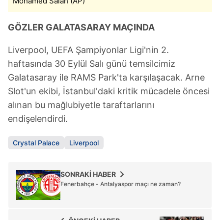
Mohamed Salah (AP)
gösterilmeyecektir."
GÖZLER GALATASARAY MAÇINDA
Sizlere daha iyi bir hizmet sunabilmek için İnternet
Sitemizde kendimize ve üçüncü kişilere ait çerezler
Liverpool, UEFA Şampiyonlar Ligi'nin 2.
kullanılmaktadır. Bu çerezler vasıtasıyla çeşitli kişisel
haftasında 30 Eylül Salı günü temsilcimiz
verileriniz işlenmekte olup gerekli olan çerezler bilgi
toplumu hizmetlerinin sunulması amacıyla
Galatasaray ile RAMS Park'ta karşılaşacak. Arne
kullanılmaktadır. Diğer çerezler, sitemizin daha işlevsel
Slot'un ekibi, İstanbul'daki kritik mücadele öncesi
kılınması ve kişiselleştirilmesi ve sizlere yönelik
alınan bu mağlubiyetle taraftarlarını
reklam/pazarlama faaliyetlerinin yapılması, amaçlarıyla
endişelendirdi.
sınırlı olarak açık rızanız dahilinde kullanılacaktır.
Crystal Palace
Liverpool
Çerezlere ilişkin tercihlerinizi aşağıda yer alan panel
vasıtasıyla belirleyebilirsiniz. Çerezlere ilişkin detaylı bilgi
için Ayarlar butonuna tıklayabilir,
Çerez Bilgilendirme
SONRAKİ HABER
Metnimizi
ziyaret edebilirsiniz.
Fenerbahçe - Antalyaspor maçı ne zaman?
6698 sayılı Kişisel Verilerin Korunması Kanunu uyarınca
hazırlanmış Aydınlatma Metnimizi okumak ve sitemizde