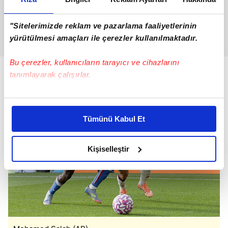
"Sitelerimizde reklam ve pazarlama faaliyetlerinin
yürütülmesi amaçları ile çerezler kullanılmaktadır.
Bu çerezler, kullanıcıların tarayıcı ve cihazlarını
tanımlayarak çalışırlar.
Bu çerezlere izin vermeniz halinde sizlere özel
kişiselleştirilmiş reklamlar sunabilir, sayfalarımızda sizlere
Tümünü Kabul Et
daha iyi reklam deneyimi yaşatabiliriz. Bunu yaparken
amacımızın size daha iyi bir reklam deneyimi sunmak
olduğunu ve sizlere en iyi içerikleri sunabilmek adına
Kişiselleştir
elimizden gelen çabayı gösterdiğimizi ve bu noktada,
reklamların maliyetlerimizi karşılamak noktasında tek gelir
kalemimiz olduğunu sizlere hatırlatmak isteriz.
Her halükârda, kullanıcılar, bu çerezlere izin vermedikleri
takdirde, kullanıcılara hedefli reklamlar