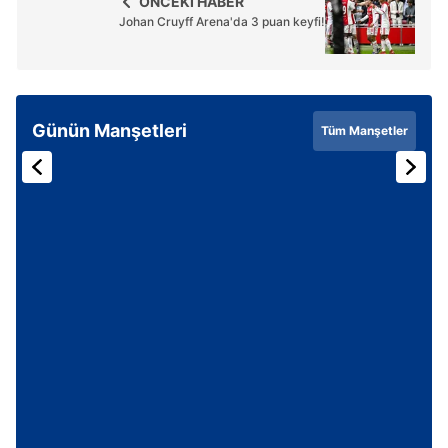
ÖNCEKİ HABER
ilgili mevzuata uygun olarak kullanılan çerezlerle ilgili bilgi
Johan Cruyff Arena'da 3 puan keyfi!
almak için lütfen
tıklayınız
.
Günün Manşetleri
Tüm Manşetler