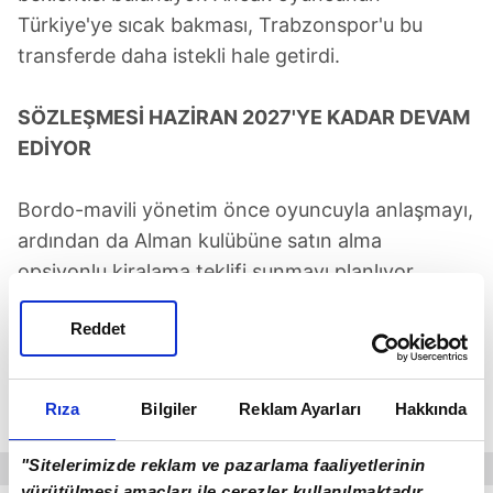
Türkiye'ye sıcak bakması, Trabzonspor'u bu
transferde daha istekli hale getirdi.
SÖZLEŞMESİ HAZİRAN 2027'YE KADAR DEVAM
EDİYOR
Bordo-mavili yönetim önce oyuncuyla anlaşmayı,
ardından da Alman kulübüne satın alma
opsiyonlu kiralama teklifi sunmayı planlıyor.
Cerny'nin Wolfsburg ile olan sözleşmesi 30
Reddet
Haziran 2027'ye kadar devam ediyor. Ancak
kulübün oyuncuyu satmaya sıcak baktığı ve
menajerine transfer görüşmeleri için izin verdiği
Rıza
Bilgiler
Reklam Ayarları
Hakkında
öğrenildi.
"Sitelerimizde reklam ve pazarlama faaliyetlerinin
yürütülmesi amaçları ile çerezler kullanılmaktadır.