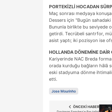
PORTEKİZLİ HOCADAN SÜRP
Maç sonrası medyaya konuşan
Dessers için "Bugün sahadaki 
Bununla birlikte bu seviyede o
getirdi. Tecrübeli santrfor, mü
asist yaptı; iki pozisyon ise of
HOLLANDA DÖNEMİNE DAİR
Kariyerinde NAC Breda formas
orada kurduğu bağların hâlâ 
eski stadyuma dönme ihtimalin
etti.
Jose Mourinho
ÖNCEKİ HABER
Davinson Sanchez'e flaş talip!