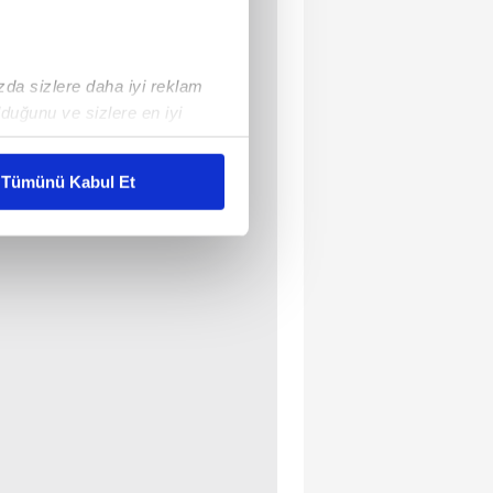
ızda sizlere daha iyi reklam
duğunu ve sizlere en iyi
liyetlerimizi karşılamak
Tümünü Kabul Et
ar gösterilmeyecektir."
çerezler kullanılmaktadır. Bu
u hizmetlerinin sunulması
i ve sizlere yönelik
nılacaktır.
kin detaylı bilgi için Ayarlar
ak ve sitemizde ilgili