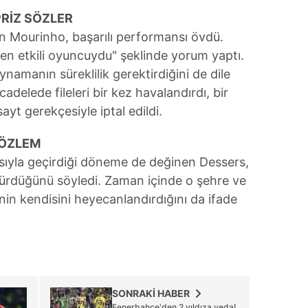
RİZ SÖZLER
 Mourinho, başarılı performansı övdü.
en etkili oyuncuydu" şeklinde yorum yaptı.
ynamanın süreklilik gerektirdiğini de dile
cadelede fileleri bir kez havalandırdı, bir
sayt gerekçesiyle iptal edildi.
 ÖZLEM
ıyla geçirdiği döneme de değinen Dessers,
sürdüğünü söyledi. Zaman içinde o şehre ve
in kendisini heyecanlandırdığını da ifade
SONRAKİ HABER
Fenerbahçe'den 2 yıldıza veda!