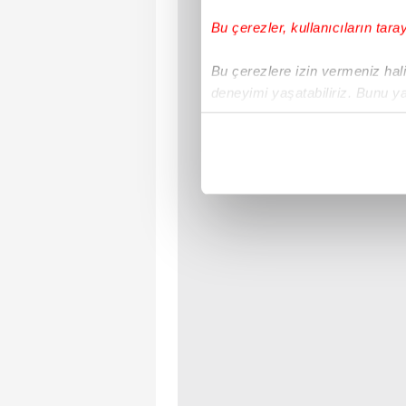
Bu çerezler, kullanıcıların tara
Bu çerezlere izin vermeniz halin
deneyimi yaşatabiliriz. Bunu y
içerikleri sunabilmek adına el
noktasında tek gelir kalemimiz 
Her halükârda, kullanıcılar, bu 
Sizlere daha iyi bir hizmet sun
çerezler vasıtasıyla çeşitli kiş
amacıyla kullanılmaktadır. Diğer
reklam/pazarlama faaliyetlerinin
Çerezlere ilişkin tercihlerinizi 
butonuna tıklayabilir,
Çerez Bi
6698 sayılı Kişisel Verilerin 