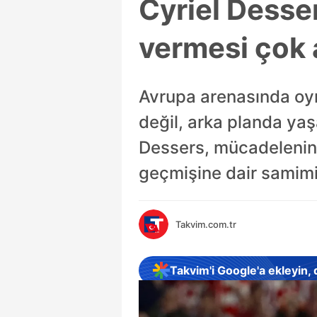
Cyriel Desse
vermesi çok 
Avrupa arenasında oy
değil, arka planda yaş
Dessers, mücadelenin 
geçmişine dair samimi 
Takvim.com.tr
Takvim'i Google'a ekleyin,