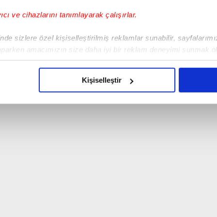
yıcı ve cihazlarını tanımlayarak çalışırlar.
de sizlere özel kişiselleştirilmiş reklamlar sunabilir, sayfalarım
aparken amacımızın size daha iyi bir reklam deneyimi sunmak ol
imizden gelen çabayı gösterdiğimizi ve bu noktada, reklamların ma
olduğunu sizlere hatırlatmak isteriz.
Kişiselleştir
çerezlere izin vermedikleri takdirde, kullanıcılara hedefli reklaml
abilmek için İnternet Sitemizde kendimize ve üçüncü kişilere ait 
isel verileriniz işlenmekte olup gerekli olan çerezler bilgi toplum
 çerezler, sitemizin daha işlevsel kılınması ve kişiselleştirilmes
 yapılması, amaçlarıyla sınırlı olarak açık rızanız dahilinde kulla
aşağıda yer alan panel vasıtasıyla belirleyebilirsiniz. Çerezlere iliş
lgilendirme Metnimizi
ziyaret edebilirsiniz.
Korunması Kanunu uyarınca hazırlanmış Aydınlatma Metnimizi okum