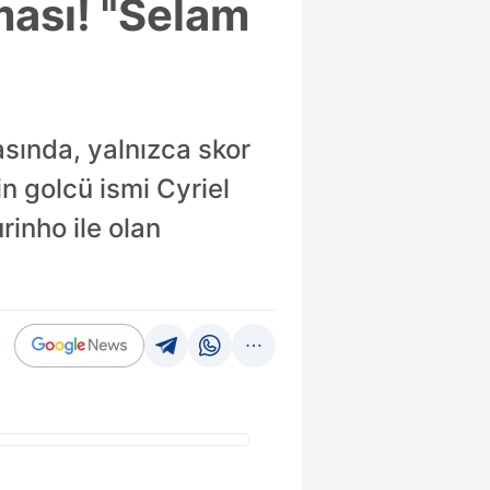
ması! "Selam
ında, yalnızca skor
n golcü ismi Cyriel
inho ile olan