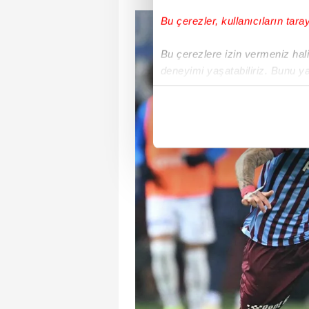
Bu çerezler, kullanıcıların tara
Bu çerezlere izin vermeniz halin
deneyimi yaşatabiliriz. Bunu y
içerikleri sunabilmek adına el
noktasında tek gelir kalemimiz 
Her halükârda, kullanıcılar, bu 
Sizlere daha iyi bir hizmet sun
çerezler vasıtasıyla çeşitli kiş
amacıyla kullanılmaktadır. Diğer
reklam/pazarlama faaliyetlerinin
Çerezlere ilişkin tercihlerinizi 
butonuna tıklayabilir,
Çerez Bi
6698 sayılı Kişisel Verilerin 