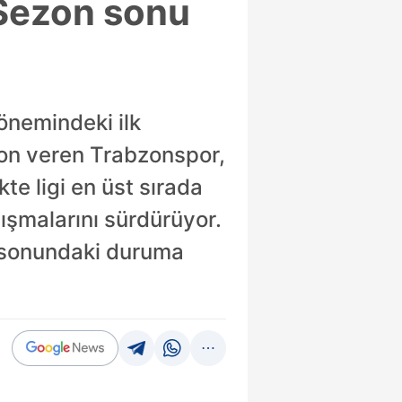
 Sezon sonu
önemindeki ilk
son veren Trabzonspor,
e ligi en üst sırada
lışmalarını sürdürüyor.
on sonundaki duruma