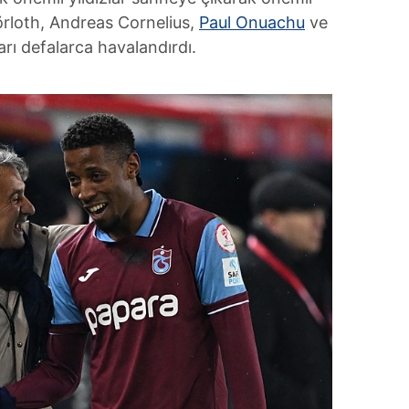
örloth, Andreas Cornelius,
Paul Onuachu
ve
ı defalarca havalandırdı.