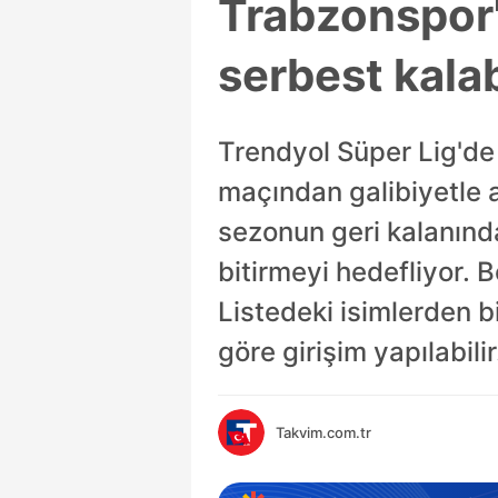
Trabzonspor'
serbest kalab
Trendyol Süper Lig'de
maçından galibiyetle 
sezonun geri kalanında
bitirmeyi hedefliyor. 
Listedeki isimlerden b
göre girişim yapılabilir
Takvim.com.tr