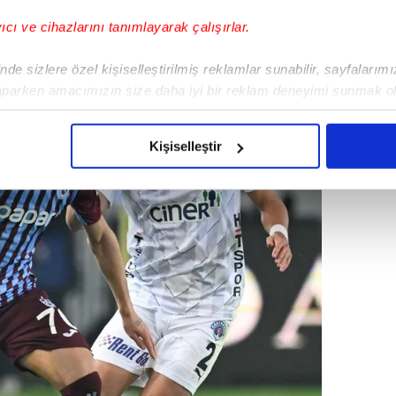
yıcı ve cihazlarını tanımlayarak çalışırlar.
de sizlere özel kişiselleştirilmiş reklamlar sunabilir, sayfalarım
aparken amacımızın size daha iyi bir reklam deneyimi sunmak ol
imizden gelen çabayı gösterdiğimizi ve bu noktada, reklamların ma
olduğunu sizlere hatırlatmak isteriz.
Kişiselleştir
çerezlere izin vermedikleri takdirde, kullanıcılara hedefli reklaml
abilmek için İnternet Sitemizde kendimize ve üçüncü kişilere ait 
isel verileriniz işlenmekte olup gerekli olan çerezler bilgi toplum
 çerezler, sitemizin daha işlevsel kılınması ve kişiselleştirilmes
 yapılması, amaçlarıyla sınırlı olarak açık rızanız dahilinde kulla
aşağıda yer alan panel vasıtasıyla belirleyebilirsiniz. Çerezlere iliş
lgilendirme Metnimizi
ziyaret edebilirsiniz.
Korunması Kanunu uyarınca hazırlanmış Aydınlatma Metnimizi okum