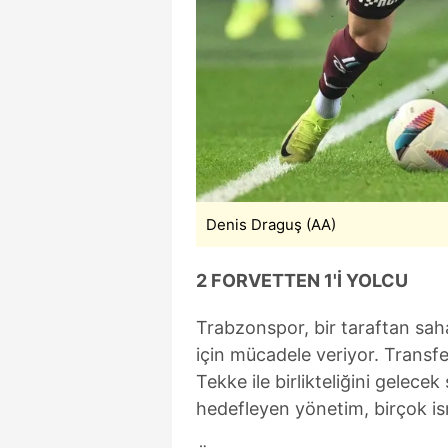
mevzuata uygun olarak kullanılan
Denis Draguş (AA)
2 FORVETTEN 1'İ YOLCU
Trabzonspor, bir taraftan saha
için mücadele veriyor. Transf
Tekke ile birlikteliğini gelec
hedefleyen yönetim, birçok is