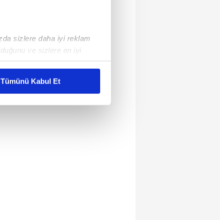
ızda sizlere daha iyi reklam
duğunu ve sizlere en iyi
liyetlerimizi karşılamak
Tümünü Kabul Et
ar gösterilmeyecektir."
çerezler kullanılmaktadır. Bu
u hizmetlerinin sunulması
i ve sizlere yönelik
nılacaktır.
kin detaylı bilgi için Ayarlar
ak ve sitemizde ilgili