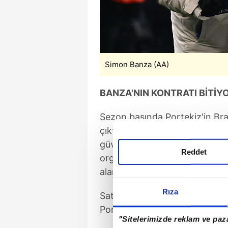
Simon Banza (AA)
BANZA'NIN KONTRATI BİTİY
Sezon başında Portekiz'in Br
çıktığı 26 karşılaşmada 19 gol
güvenenleri mahcup etmedi. Ü
Reddet
organizasyon ve istikrar sor
alan Kongolu futbolcu için is
Rıza
Satın alma opsiyonu veya zor
Portekiz'e geri dönecek.
"Sitelerimizde reklam ve paza