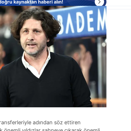
 doğru kaynaktan haberi alın!
ansferleriyle adından söz ettiren
ak önemli yıldızlar sahneye çıkarak önemli