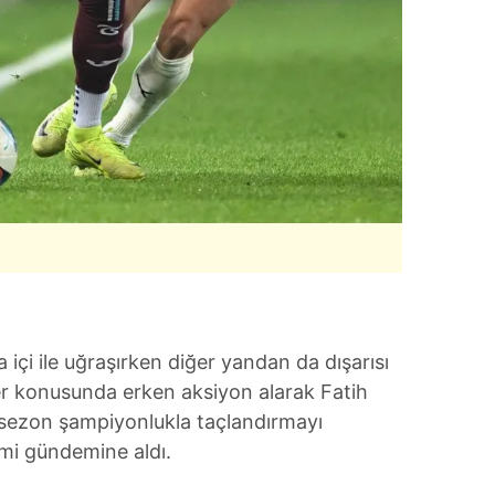
 çerezlerle ilgili bilgi almak için lütfen
tıklayınız
.
 içi ile uğraşırken diğer yandan da dışarısı
er konusunda erken aksiyon alarak Fatih
ek sezon şampiyonlukla taçlandırmayı
mi gündemine aldı.