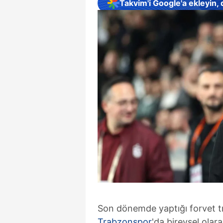
Takvim'i Google'a ekleyin,
Son dönemde yaptığı forvet tr
Trabzonspor
'da bireysel olar