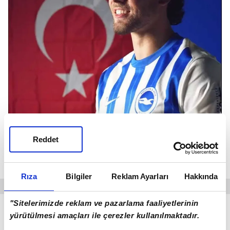
Reddet
Ferdi Kadıoğlu (Brighton Kulübü)
Rıza
Bilgiler
Reklam Ayarları
Hakkında
"Sitelerimizde reklam ve pazarlama faaliyetlerinin
BRİGHTON, FERDİ İÇİN 30 MİLYON EURO
yürütülmesi amaçları ile çerezler kullanılmaktadır.
ÖDEMİŞTİ