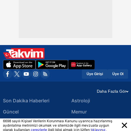
Üye Girişi
Üye Ol
Daha Fazla Gör
Son Dakika Haberleri
Astroloji
Güncel
Memur
6698 sayılı Kişisel Verilerin Korunması Kanunu uyarınca hazırlanmış
Ekonomi Haberleri
Yerel Haberler
aydınlatma metnimizi okumak ve sitemizde ilgili mevzuata uygun
olarak kullanılan
çerezlerle
ilgili bilgi almak için lütfen
tıklayınız.