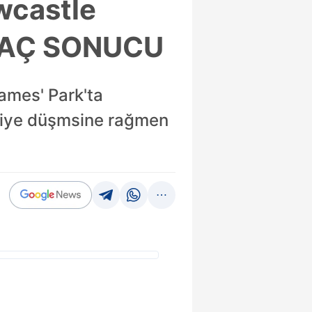
ewcastle
| MAÇ SONUCU
James' Park'ta
eriye düşmsine rağmen