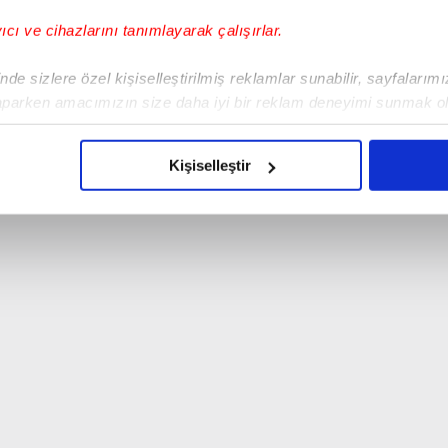
yıcı ve cihazlarını tanımlayarak çalışırlar.
de sizlere özel kişiselleştirilmiş reklamlar sunabilir, sayfalarım
aparken amacımızın size daha iyi bir reklam deneyimi sunmak ol
imizden gelen çabayı gösterdiğimizi ve bu noktada, reklamların ma
olduğunu sizlere hatırlatmak isteriz.
Kişiselleştir
çerezlere izin vermedikleri takdirde, kullanıcılara hedefli reklaml
abilmek için İnternet Sitemizde kendimize ve üçüncü kişilere ait 
isel verileriniz işlenmekte olup gerekli olan çerezler bilgi toplum
 çerezler, sitemizin daha işlevsel kılınması ve kişiselleştirilmes
 yapılması, amaçlarıyla sınırlı olarak açık rızanız dahilinde kulla
aşağıda yer alan panel vasıtasıyla belirleyebilirsiniz. Çerezlere iliş
lgilendirme Metnimizi
ziyaret edebilirsiniz.
Korunması Kanunu uyarınca hazırlanmış Aydınlatma Metnimizi okum