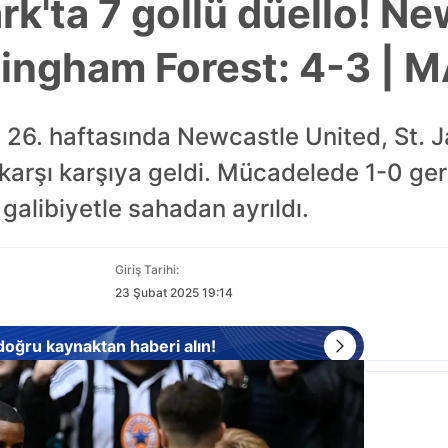
rk'ta 7 gollü düello! N
ttingham Forest: 4-3 
in 26. haftasında Newcastle United, St. 
 karşı karşıya geldi. Mücadelede 1-0 g
 galibiyetle sahadan ayrıldı.
Giriş Tarihi:
23 Şubat 2025 19:14
 doğru kaynaktan haberi alın!