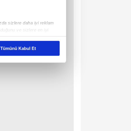
ızda sizlere daha iyi reklam
duğunu ve sizlere en iyi
liyetlerimizi karşılamak
Tümünü Kabul Et
ar gösterilmeyecektir."
çerezler kullanılmaktadır. Bu
u hizmetlerinin sunulması
i ve sizlere yönelik
nılacaktır.
kin detaylı bilgi için Ayarlar
ak ve sitemizde ilgili