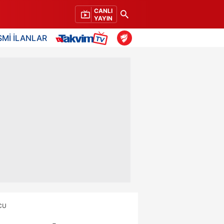
CANLI
YAYIN
SMİ İLANLAR
UCU