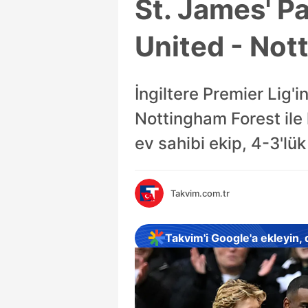
St. James' Pa
United - No
İngiltere Premier Lig'
Nottingham Forest ile
ev sahibi ekip, 4-3'lük
Takvim.com.tr
Takvim'i Google'a ekleyin,