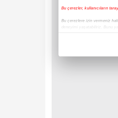
Bu çerezler, kullanıcıların tara
Bu çerezlere izin vermeniz halin
deneyimi yaşatabiliriz. Bunu y
içerikleri sunabilmek adına el
noktasında tek gelir kalemimiz 
Her halükârda, kullanıcılar, bu 
Sizlere daha iyi bir hizmet sun
çerezler vasıtasıyla çeşitli kiş
amacıyla kullanılmaktadır. Diğer
reklam/pazarlama faaliyetlerinin
Çerezlere ilişkin tercihlerinizi 
butonuna tıklayabilir,
Çerez Bi
6698 sayılı Kişisel Verilerin 