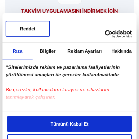
TAKVİM UYGULAMASINI İNDİRMEK İÇİN
TIKLAYIN
Reddet
Rıza
Bilgiler
Reklam Ayarları
Hakkında
Gençlerbirliği
Newcastle United
"Sitelerimizde reklam ve pazarlama faaliyetlerinin
SONRAKİ HABER
yürütülmesi amaçları ile çerezler kullanılmaktadır.
Beşiktaş'a dünya devinden takviye!
Bu çerezler, kullanıcıların tarayıcı ve cihazlarını
tanımlayarak çalışırlar.
ÖNCEKİ HABER
F.Bahçe'den stoper ve sol bek bombası!
Bu çerezlere izin vermeniz halinde sizlere özel
kişiselleştirilmiş reklamlar sunabilir, sayfalarımızda sizlere
Tümünü Kabul Et
daha iyi reklam deneyimi yaşatabiliriz. Bunu yaparken
amacımızın size daha iyi bir reklam deneyimi sunmak