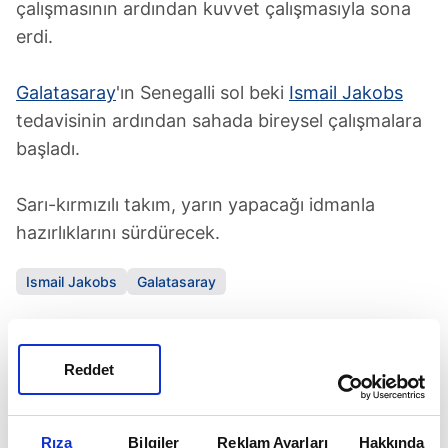
çalışmasının ardından kuvvet çalışmasıyla sona
erdi.
Galatasaray
'ın Senegalli sol beki
Ismail Jakobs
tedavisinin ardından sahada bireysel çalışmalara
başladı.
Sarı-kırmızılı takım, yarın yapacağı idmanla
hazırlıklarını sürdürecek.
Ismail Jakobs
Galatasaray
SONRAKİ HABER
Fenerbahçe'nin jokeri dönüyor!
Reddet
ÖNCEKİ HABER
Rıza
Bilgiler
Reklam Ayarları
Hakkında