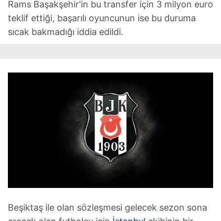
Rams Başakşehir'in bu transfer için 3 milyon euro
6698 sayılı Kişisel Verilerin Korunması Kanunu uyarınca
hazırlanmış Aydınlatma Metnimizi okumak ve sitemizde
teklif ettiği, başarılı oyuncunun ise bu duruma
ilgili mevzuata uygun olarak kullanılan çerezlerle ilgili bilgi
sıcak bakmadığı iddia edildi.
almak için lütfen
tıklayınız
.
Beşiktaş ile olan sözleşmesi gelecek sezon sona