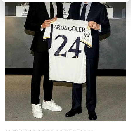
reklamların maliyetlerimizi karşılamak noktasında tek gelir
kalemimiz olduğunu sizlere hatırlatmak isteriz.
Her halükârda, kullanıcılar, bu çerezlere izin vermedikleri
takdirde, kullanıcılara hedefli reklamlar
gösterilmeyecektir."
Sizlere daha iyi bir hizmet sunabilmek için İnternet
Sitemizde kendimize ve üçüncü kişilere ait çerezler
kullanılmaktadır. Bu çerezler vasıtasıyla çeşitli kişisel
verileriniz işlenmekte olup gerekli olan çerezler bilgi
toplumu hizmetlerinin sunulması amacıyla
kullanılmaktadır. Diğer çerezler, sitemizin daha işlevsel
kılınması ve kişiselleştirilmesi ve sizlere yönelik
reklam/pazarlama faaliyetlerinin yapılması, amaçlarıyla
sınırlı olarak açık rızanız dahilinde kullanılacaktır.
Çerezlere ilişkin tercihlerinizi aşağıda yer alan panel
vasıtasıyla belirleyebilirsiniz. Çerezlere ilişkin detaylı bilgi