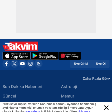
Üye Girişi
Üye Ol
Daha Fazla Gör
Son Dakika Haberleri
Astroloji
Güncel
Memur
6698 sayılı Kişisel Verilerin Korunması Kanunu uyarınca hazırlanmış
Ekonomi Haberleri
Yerel Haberler
aydınlatma metnimizi okumak ve sitemizde ilgili mevzuata uygun
olarak kullanılan
çerezlerle
ilgili bilgi almak için lütfen
tıklayınız.