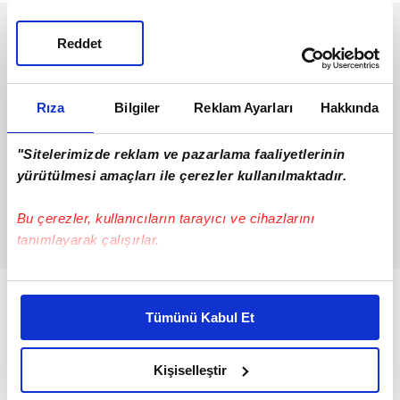
Reddet
Rıza
Bilgiler
Reklam Ayarları
Hakkında
"Sitelerimizde reklam ve pazarlama faaliyetlerinin
yürütülmesi amaçları ile çerezler kullanılmaktadır.
Bu çerezler, kullanıcıların tarayıcı ve cihazlarını
tanımlayarak çalışırlar.
Bu çerezlere izin vermeniz halinde sizlere özel
kişiselleştirilmiş reklamlar sunabilir, sayfalarımızda sizlere
Tümünü Kabul Et
daha iyi reklam deneyimi yaşatabiliriz. Bunu yaparken
amacımızın size daha iyi bir reklam deneyimi sunmak
olduğunu ve sizlere en iyi içerikleri sunabilmek adına
Kişiselleştir
elimizden gelen çabayı gösterdiğimizi ve bu noktada,