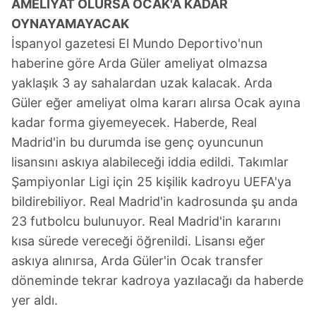
AMELİYAT OLURSA OCAK'A KADAR
için Ayarlar butonuna tıklayabilir,
Çerez Bilgilendirme
OYNAYAMAYACAK
Metnimizi
ziyaret edebilirsiniz.
İspanyol gazetesi El Mundo Deportivo'nun
haberine göre Arda Güler ameliyat olmazsa
6698 sayılı Kişisel Verilerin Korunması Kanunu uyarınca
yaklaşık 3 ay sahalardan uzak kalacak. Arda
hazırlanmış Aydınlatma Metnimizi okumak ve sitemizde
ilgili mevzuata uygun olarak kullanılan çerezlerle ilgili bilgi
Güler eğer ameliyat olma kararı alırsa Ocak ayına
almak için lütfen
tıklayınız
.
kadar forma giyemeyecek. Haberde, Real
Madrid'in bu durumda ise genç oyuncunun
lisansını askıya alabileceği iddia edildi. Takımlar
Şampiyonlar Ligi için 25 kişilik kadroyu UEFA'ya
bildirebiliyor. Real Madrid'in kadrosunda şu anda
23 futbolcu bulunuyor. Real Madrid'in kararını
kısa sürede vereceği öğrenildi. Lisansı eğer
askıya alınırsa, Arda Güler'in Ocak transfer
döneminde tekrar kadroya yazılacağı da haberde
yer aldı.