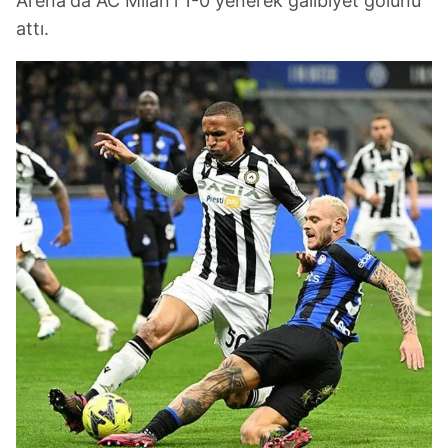
Arena'da AC Milan'ı 1-0 yenerek galibiyet golünü
attı.