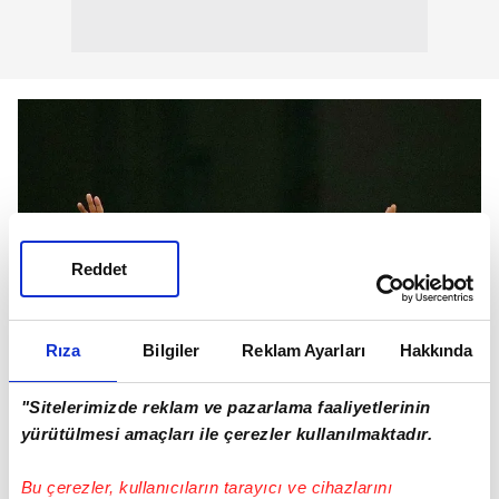
Reddet
Rıza
Bilgiler
Reklam Ayarları
Hakkında
"Sitelerimizde reklam ve pazarlama faaliyetlerinin
yürütülmesi amaçları ile çerezler kullanılmaktadır.
Becao'yu yakından tanıyalım;
Bu çerezler, kullanıcıların tarayıcı ve cihazlarını
Becao, 19 Ocak 1996 tarihinde Brezilya