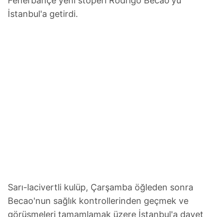
Fenerbahçe yeni stoperi Rodrigo Becao'yu
İstanbul'a getirdi.
Sarı-lacivertli kulüp, Çarşamba öğleden sonra
Becao'nun sağlık kontrollerinden geçmek ve
görüşmeleri tamamlamak üzere İstanbul'a davet