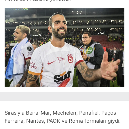
Metnimizi
ziyaret edebilirsiniz.
6698 sayılı Kişisel Verilerin Korunması Kanunu uyarınca
hazırlanmış Aydınlatma Metnimizi okumak ve sitemizde
ilgili mevzuata uygun olarak kullanılan çerezlerle ilgili bilgi
almak için lütfen
tıklayınız
.
Sırasıyla Beira-Mar, Mechelen, Penafiel, Paços
Ferreira, Nantes, PAOK ve Roma formaları giydi.