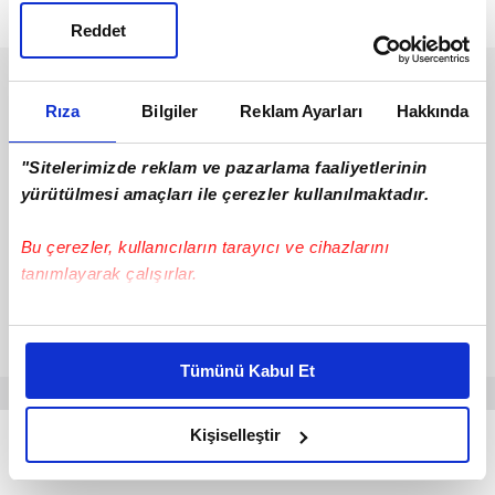
Reddet
Rıza
Bilgiler
Reklam Ayarları
Hakkında
"Sitelerimizde reklam ve pazarlama faaliyetlerinin
yürütülmesi amaçları ile çerezler kullanılmaktadır.
Bu çerezler, kullanıcıların tarayıcı ve cihazlarını
tanımlayarak çalışırlar.
Bu çerezlere izin vermeniz halinde sizlere özel
kişiselleştirilmiş reklamlar sunabilir, sayfalarımızda sizlere
Tümünü Kabul Et
daha iyi reklam deneyimi yaşatabiliriz. Bunu yaparken
amacımızın size daha iyi bir reklam deneyimi sunmak
olduğunu ve sizlere en iyi içerikleri sunabilmek adına
Kişiselleştir
SERGIO OLIVEIRA KİMDİR?
elimizden gelen çabayı gösterdiğimizi ve bu noktada,
reklamların maliyetlerimizi karşılamak noktasında tek gelir