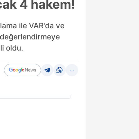
acak 4 hakem!
klama ile VAR'da ve
r değerlendirmeye
i oldu.