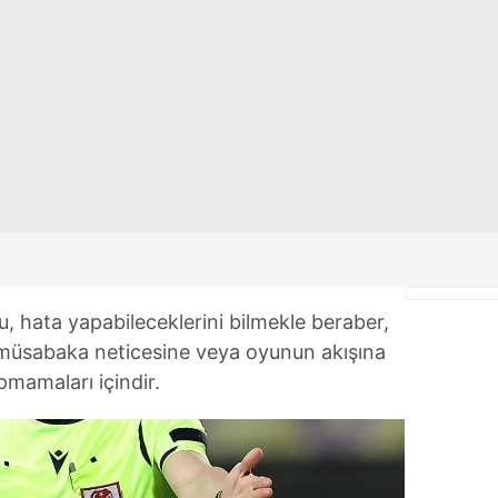
 çerezlerle ilgili bilgi almak için lütfen
tıklayınız
.
, hata yapabileceklerini bilmekle beraber,
müsabaka neticesine veya oyunun akışına
pmamaları içindir.