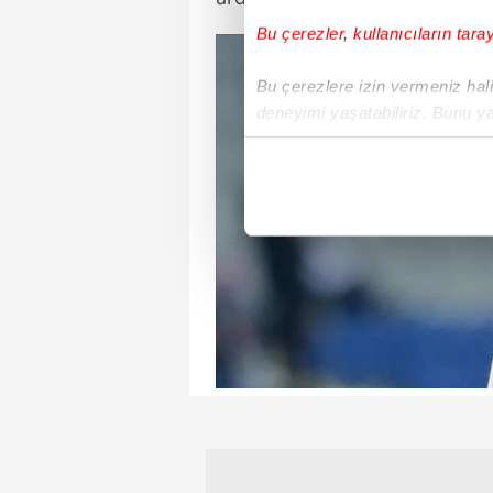
Bu çerezler, kullanıcıların tara
Bu çerezlere izin vermeniz halin
deneyimi yaşatabiliriz. Bunu y
içerikleri sunabilmek adına el
noktasında tek gelir kalemimiz 
Her halükârda, kullanıcılar, bu 
Sizlere daha iyi bir hizmet sun
çerezler vasıtasıyla çeşitli kiş
amacıyla kullanılmaktadır. Diğer
reklam/pazarlama faaliyetlerinin
Çerezlere ilişkin tercihlerinizi 
butonuna tıklayabilir,
Çerez Bi
6698 sayılı Kişisel Verilerin 