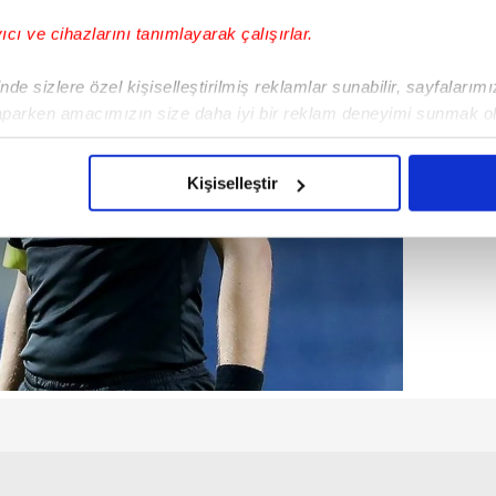
yıcı ve cihazlarını tanımlayarak çalışırlar.
de sizlere özel kişiselleştirilmiş reklamlar sunabilir, sayfalarım
aparken amacımızın size daha iyi bir reklam deneyimi sunmak ol
imizden gelen çabayı gösterdiğimizi ve bu noktada, reklamların ma
olduğunu sizlere hatırlatmak isteriz.
Kişiselleştir
çerezlere izin vermedikleri takdirde, kullanıcılara hedefli reklaml
abilmek için İnternet Sitemizde kendimize ve üçüncü kişilere ait 
isel verileriniz işlenmekte olup gerekli olan çerezler bilgi toplum
 çerezler, sitemizin daha işlevsel kılınması ve kişiselleştirilmes
 yapılması, amaçlarıyla sınırlı olarak açık rızanız dahilinde kulla
aşağıda yer alan panel vasıtasıyla belirleyebilirsiniz. Çerezlere iliş
lgilendirme Metnimizi
ziyaret edebilirsiniz.
Korunması Kanunu uyarınca hazırlanmış Aydınlatma Metnimizi okum