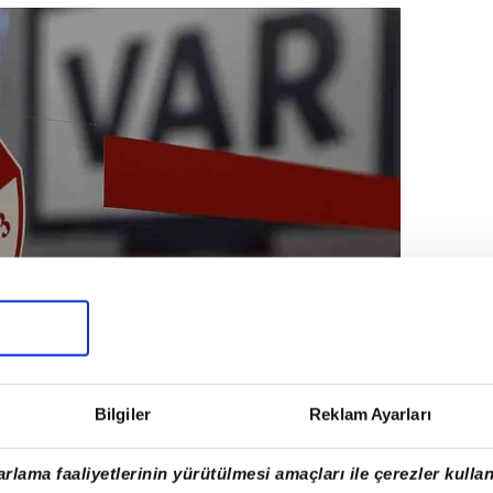
Bilgiler
Reklam Ayarları
miz teknik ve mental olarak müsabaka
am edecektir. Makul bir dinlenme süresinin
rlama faaliyetlerinin yürütülmesi amaçları ile çerezler kullan
e yapılacaktır.