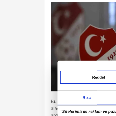
Reddet
Rıza
Bu süre içerisinde hakemleri
alacak gibi hazırlıklarına dev
"Sitelerimizde reklam ve paza
ardından yeniden değerlendirm