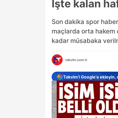
İşte kalan h
Son dakika spor haber
maçlarda orta hakem ol
kadar müsabaka verilm
takvim.com.tr
Takvim'i Google'a ekleyin,