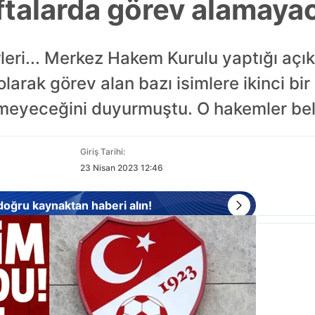
aftalarda görev alamay
leri... Merkez Hakem Kurulu yaptığı açı
arak görev alan bazı isimlere ikinci bi
eyeceğini duyurmuştu. O hakemler bell
Giriş Tarihi:
23 Nisan 2023 12:46
 doğru kaynaktan haberi alın!