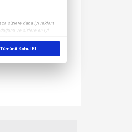
ızda sizlere daha iyi reklam
duğunu ve sizlere en iyi
liyetlerimizi karşılamak
Tümünü Kabul Et
ar gösterilmeyecektir."
çerezler kullanılmaktadır. Bu
u hizmetlerinin sunulması
i ve sizlere yönelik
nılacaktır.
kin detaylı bilgi için Ayarlar
ak ve sitemizde ilgili