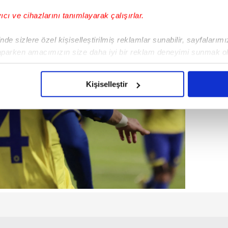
yıcı ve cihazlarını tanımlayarak çalışırlar.
de sizlere özel kişiselleştirilmiş reklamlar sunabilir, sayfalarım
aparken amacımızın size daha iyi bir reklam deneyimi sunmak ol
imizden gelen çabayı gösterdiğimizi ve bu noktada, reklamların ma
olduğunu sizlere hatırlatmak isteriz.
Kişiselleştir
çerezlere izin vermedikleri takdirde, kullanıcılara hedefli reklaml
abilmek için İnternet Sitemizde kendimize ve üçüncü kişilere ait 
isel verileriniz işlenmekte olup gerekli olan çerezler bilgi toplum
 çerezler, sitemizin daha işlevsel kılınması ve kişiselleştirilmes
 yapılması, amaçlarıyla sınırlı olarak açık rızanız dahilinde kulla
aşağıda yer alan panel vasıtasıyla belirleyebilirsiniz. Çerezlere iliş
lgilendirme Metnimizi
ziyaret edebilirsiniz.
Korunması Kanunu uyarınca hazırlanmış Aydınlatma Metnimizi okum