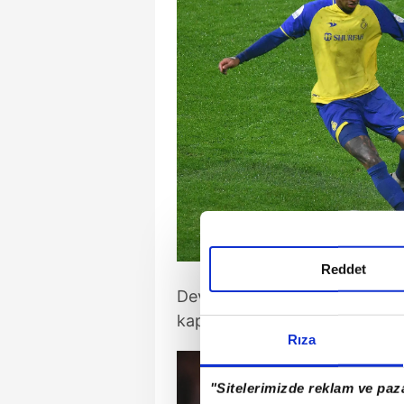
Reddet
Devre arasına lider giren Gala
kaptırmak istemiyor.
Rıza
"Sitelerimizde reklam ve paza