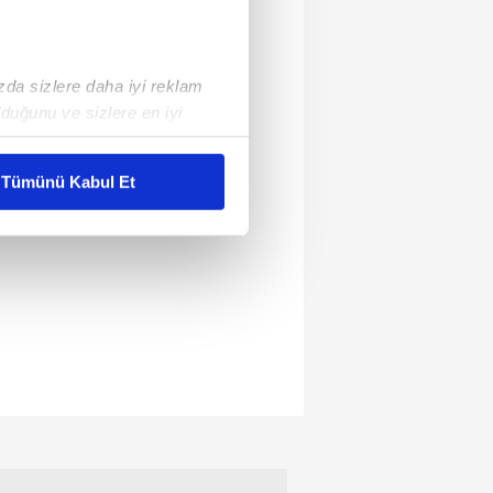
ızda sizlere daha iyi reklam
duğunu ve sizlere en iyi
liyetlerimizi karşılamak
Tümünü Kabul Et
ar gösterilmeyecektir."
çerezler kullanılmaktadır. Bu
u hizmetlerinin sunulması
i ve sizlere yönelik
nılacaktır.
kin detaylı bilgi için Ayarlar
ak ve sitemizde ilgili