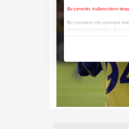
Bu çerezler, kullanıcıların tara
Bu çerezlere izin vermeniz halin
deneyimi yaşatabiliriz. Bunu y
içerikleri sunabilmek adına el
noktasında tek gelir kalemimiz 
Her halükârda, kullanıcılar, bu 
Sizlere daha iyi bir hizmet sun
çerezler vasıtasıyla çeşitli kiş
amacıyla kullanılmaktadır. Diğer
reklam/pazarlama faaliyetlerinin
Çerezlere ilişkin tercihlerinizi 
butonuna tıklayabilir,
Çerez Bi
6698 sayılı Kişisel Verilerin 