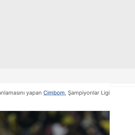
 çerezlerle ilgili bilgi almak için lütfen
tıklayınız
.
anlamasını yapan
Cimbom
, Şampiyonlar Ligi