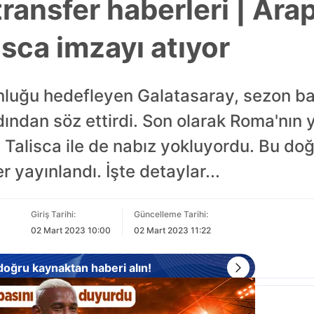
ransfer haberleri | Arap
sca imzayı atıyor
luğu hedefleyen Galatasaray, sezon ba
dından söz ettirdi. Son olarak Roma'nın y
 Talisca ile de nabız yokluyordu. Bu do
r yayınlandı. İşte detaylar...
Giriş Tarihi:
Güncelleme Tarihi:
02 Mart 2023 10:00
02 Mart 2023 11:22
 doğru kaynaktan haberi alın!