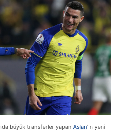
nda büyük transferler yapan
Aslan
'ın yeni