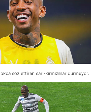
okca söz ettiren sarı-kırmızılılar durmuyor.