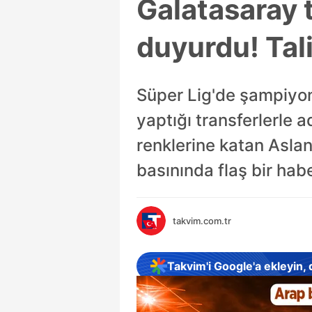
Galatasaray t
duyurdu! Tali
Süper Lig'de şampiyon
yaptığı transferlerle a
renklerine katan Aslan
basınında flaş bir habe
takvim.com.tr
Takvim'i Google'a ekleyin,