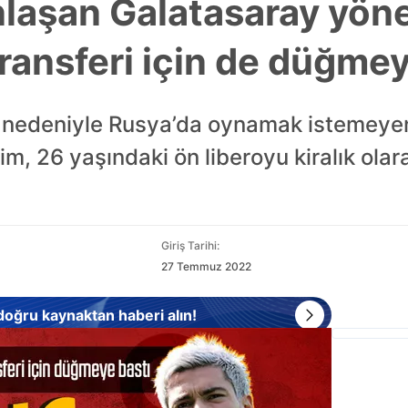
anlaşan Galatasaray yön
ransferi için de düğmey
aş nedeniyle Rusya’da oynamak istemey
im, 26 yaşındaki ön liberoyu kiralık ol
Giriş Tarihi:
27 Temmuz 2022
 doğru kaynaktan haberi alın!