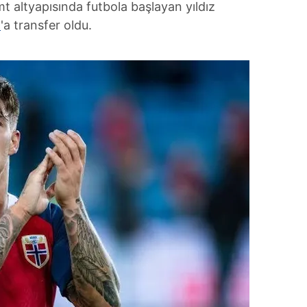
mt altyapısında futbola başlayan yıldız
 çerezlerle ilgili bilgi almak için lütfen
tıklayınız
.
n
'a transfer oldu.