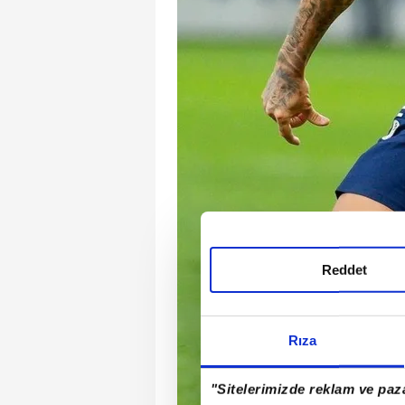
Reddet
Rıza
"Sitelerimizde reklam ve paza