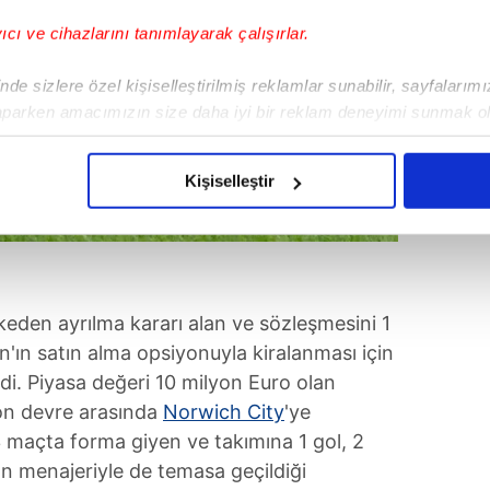
yıcı ve cihazlarını tanımlayarak çalışırlar.
de sizlere özel kişiselleştirilmiş reklamlar sunabilir, sayfalarım
aparken amacımızın size daha iyi bir reklam deneyimi sunmak ol
imizden gelen çabayı gösterdiğimizi ve bu noktada, reklamların ma
olduğunu sizlere hatırlatmak isteriz.
Kişiselleştir
çerezlere izin vermedikleri takdirde, kullanıcılara hedefli reklaml
abilmek için İnternet Sitemizde kendimize ve üçüncü kişilere ait 
isel verileriniz işlenmekte olup gerekli olan çerezler bilgi toplum
keden ayrılma kararı alan ve sözleşmesini 1
 çerezler, sitemizin daha işlevsel kılınması ve kişiselleştirilmes
 yapılması, amaçlarıyla sınırlı olarak açık rızanız dahilinde kulla
ın satın alma opsiyonuyla kiralanması için
di. Piyasa değeri 10 milyon Euro olan
aşağıda yer alan panel vasıtasıyla belirleyebilirsiniz. Çerezlere iliş
zon devre arasında
Norwich City
'ye
lgilendirme Metnimizi
ziyaret edebilirsiniz.
3 maçta forma giyen ve takımına 1 gol, 2
ın menajeriyle de temasa geçildiği
Korunması Kanunu uyarınca hazırlanmış Aydınlatma Metnimizi okum