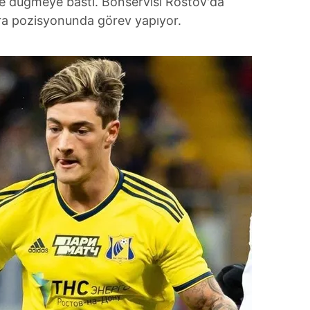
de düğmeye bastı. Bonservisi Rostov'da
ara pozisyonunda görev yapıyor.