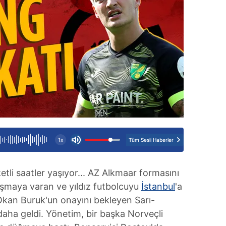
Tüm Sesli Haberler
1x
li saatler yaşıyor... AZ Alkmaar formasını
laşmaya varan ve yıldız futbolcuyu
İstanbul
'a
 Okan Buruk'un onayını bekleyen Sarı-
 daha geldi. Yönetim, bir başka Norveçli