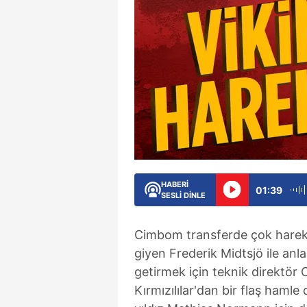
HABERİ
01:39
SESLİ DİNLE
Cimbom transferde çok hareket
giyen Frederik Midtsjö ile an
getirmek için teknik direktör
Kırmızılılar'dan bir flaş hamle