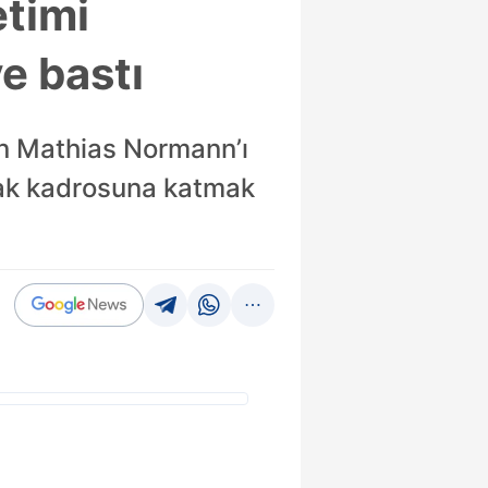
etimi
e bastı
en Mathias Normann’ı
arak kadrosuna katmak