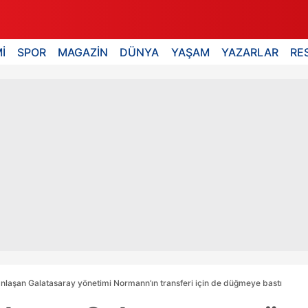
İ
SPOR
MAGAZİN
DÜNYA
YAŞAM
YAZARLAR
RE
 anlaşan Galatasaray yönetimi Normann’ın transferi için de düğmeye bastı