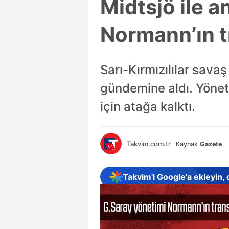
Midtsjö ile 
Normann’ın t
Sarı-Kırmızılılar sav
gündemine aldı. Yönet
için atağa kalktı.
Takvim.com.tr
Kaynak
Gazete
Takvim'i Google'a ekleyin,