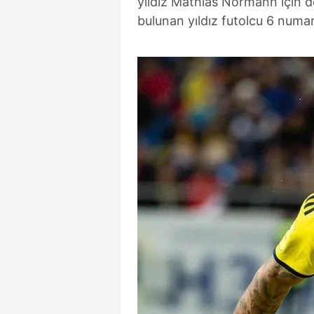
yıldız Mathias Normann için 
bulunan yıldız futolcu 6 num