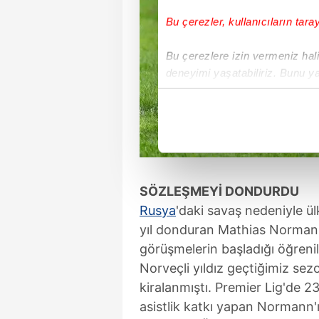
Bu çerezler, kullanıcıların tara
Bu çerezlere izin vermeniz halin
deneyimi yaşatabiliriz. Bunu y
içerikleri sunabilmek adına el
noktasında tek gelir kalemimiz 
Her halükârda, kullanıcılar, bu 
Sizlere daha iyi bir hizmet sun
SÖZLEŞMEYİ DONDURDU
çerezler vasıtasıyla çeşitli kiş
Rusya
'daki savaş nedeniyle ül
amacıyla kullanılmaktadır. Diğer
reklam/pazarlama faaliyetlerinin
yıl donduran Mathias Normann'
görüşmelerin başladığı öğrenil
Çerezlere ilişkin tercihlerinizi 
Norveçli yıldız geçtiğimiz se
butonuna tıklayabilir,
Çerez Bi
kiralanmıştı. Premier Lig'de 2
asistlik katkı yapan Normann'
6698 sayılı Kişisel Verilerin 