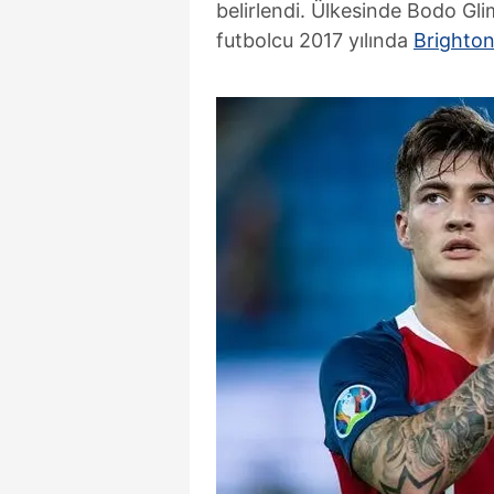
belirlendi. Ülkesinde Bodo Gli
mevzuata uygun olarak kullanılan
futbolcu 2017 yılında
Brighto