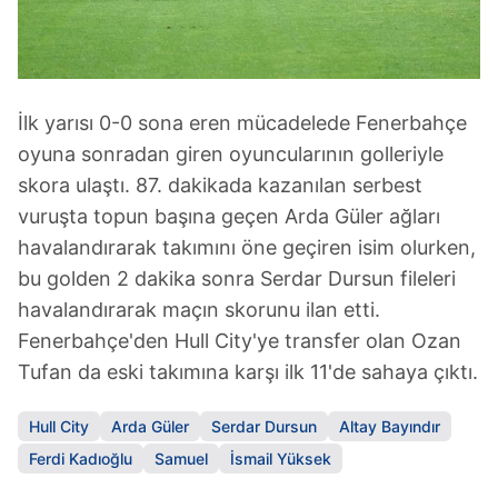
vasıtasıyla belirleyebilirsiniz. Çerezlere ilişkin detaylı bilgi
için Ayarlar butonuna tıklayabilir,
Çerez Bilgilendirme
Metnimizi
ziyaret edebilirsiniz.
6698 sayılı Kişisel Verilerin Korunması Kanunu uyarınca
İlk yarısı 0-0 sona eren mücadelede Fenerbahçe
hazırlanmış Aydınlatma Metnimizi okumak ve sitemizde
oyuna sonradan giren oyuncularının golleriyle
ilgili mevzuata uygun olarak kullanılan çerezlerle ilgili bilgi
skora ulaştı. 87. dakikada kazanılan serbest
almak için lütfen
tıklayınız
.
vuruşta topun başına geçen Arda Güler ağları
havalandırarak takımını öne geçiren isim olurken,
bu golden 2 dakika sonra Serdar Dursun fileleri
havalandırarak maçın skorunu ilan etti.
Fenerbahçe'den Hull City'ye transfer olan Ozan
Tufan da eski takımına karşı ilk 11'de sahaya çıktı.
Hull City
Arda Güler
Serdar Dursun
Altay Bayındır
Ferdi Kadıoğlu
Samuel
İsmail Yüksek