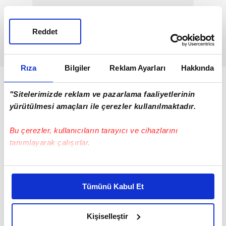
Reddet
Rıza
Bilgiler
Reklam Ayarları
Hakkında
"Sitelerimizde reklam ve pazarlama faaliyetlerinin
yürütülmesi amaçları ile çerezler kullanılmaktadır.
Bu çerezler, kullanıcıların tarayıcı ve cihazlarını
tanımlayarak çalışırlar.
Bu çerezlere izin vermeniz halinde sizlere özel
kişiselleştirilmiş reklamlar sunabilir, sayfalarımızda sizlere
Tümünü Kabul Et
daha iyi reklam deneyimi yaşatabiliriz. Bunu yaparken
amacımızın size daha iyi bir reklam deneyimi sunmak
olduğunu ve sizlere en iyi içerikleri sunabilmek adına
Kişiselleştir