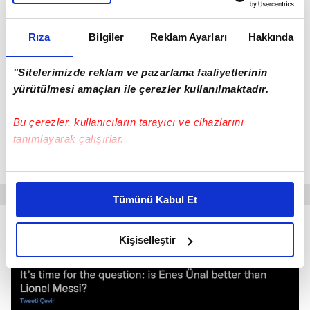
Rıza
Bilgiler
Reklam Ayarları
Hakkında
"Sitelerimizde reklam ve pazarlama faaliyetlerinin
yürütülmesi amaçları ile çerezler kullanılmaktadır.
Bu çerezler, kullanıcıların tarayıcı ve cihazlarını
Enes, gol krallığı yarışında
Vinicius Junior
, Juanmi
tanımlayarak çalışırlar.
ve Raul De Tommas ile birlikte ikinci sırayı
paylaşıyor.
Bu çerezlere izin vermeniz halinde sizlere özel
kişiselleştirilmiş reklamlar sunabilir, sayfalarımızda sizlere
Tümünü Kabul Et
daha iyi reklam deneyimi yaşatabiliriz. Bunu yaparken
amacımızın size daha iyi bir reklam deneyimi sunmak
olduğunu ve sizlere en iyi içerikleri sunabilmek adına
Kişiselleştir
elimizden gelen çabayı gösterdiğimizi ve bu noktada,
reklamların maliyetlerimizi karşılamak noktasında tek gelir
kalemimiz olduğunu sizlere hatırlatmak isteriz.