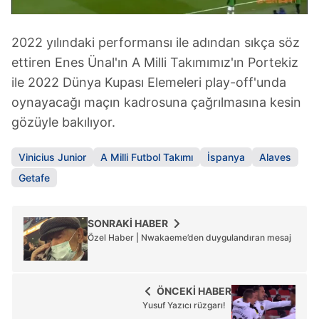
6698 sayılı Kişisel Verilerin Korunması Kanunu uyarınca
hazırlanmış Aydınlatma Metnimizi okumak ve sitemizde
2022 yılındaki performansı ile adından sıkça söz
ilgili mevzuata uygun olarak kullanılan çerezlerle ilgili bilgi
ettiren Enes Ünal'ın A Milli Takımımız'ın Portekiz
almak için lütfen
tıklayınız
.
ile 2022 Dünya Kupası Elemeleri play-off'unda
oynayacağı maçın kadrosuna çağrılmasına kesin
gözüyle bakılıyor.
Vinicius Junior
A Milli Futbol Takımı
İspanya
Alaves
Getafe
SONRAKİ HABER
Özel Haber | Nwakaeme’den duygulandıran mesaj
ÖNCEKİ HABER
Yusuf Yazıcı rüzgarı!