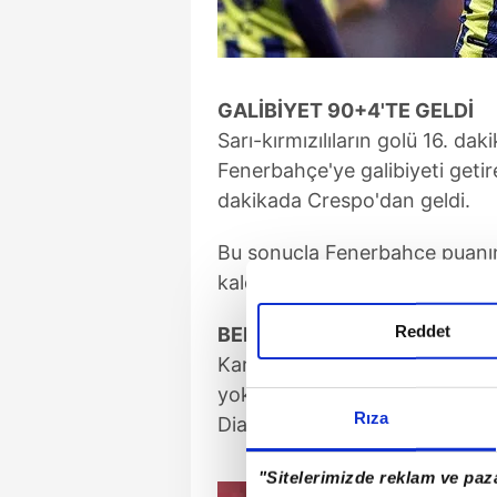
GALİBİYET 90+4'TE GELDİ
Sarı-kırmızılıların golü 16. d
Fenerbahçe'ye galibiyeti getir
dakikada Crespo'dan geldi.
Bu sonuçla Fenerbahçe puanını
kaldı.
Reddet
BERKE MAÇIN SONLARINDA 
Karşılaşmanın son 15 dakikasın
yokluğunda forma şansı bulan
Rıza
Diagne'nin pozisyonunda kales
"Sitelerimizde reklam ve paza