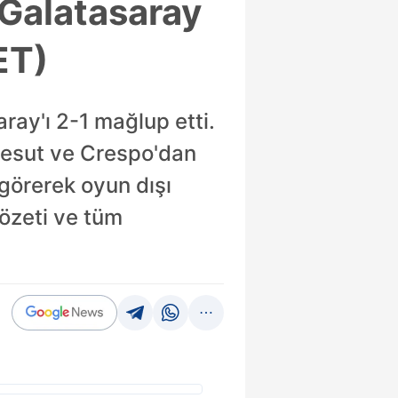
(Galatasaray
ET)
ay'ı 2-1 mağlup etti.
 Mesut ve Crespo'dan
görerek oyun dışı
 özeti ve tüm