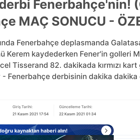
derbi Fenerbahçe'nin! 
hçe MAÇ SONUCU - ÖZ
asında Fenerbahçe deplasmanda Galatasar
lünü Kerem kaydederken Fener'in golleri
el Tisserand 82. dakikada kırmızı kart 
y - Fenerbahçe derbisinin dakika dakika
Giriş Tarihi:
Güncelleme Tarihi:
21 Kasım 2021 17:54
22 Kasım 2021 01:34
 doğru kaynaktan haberi alın!