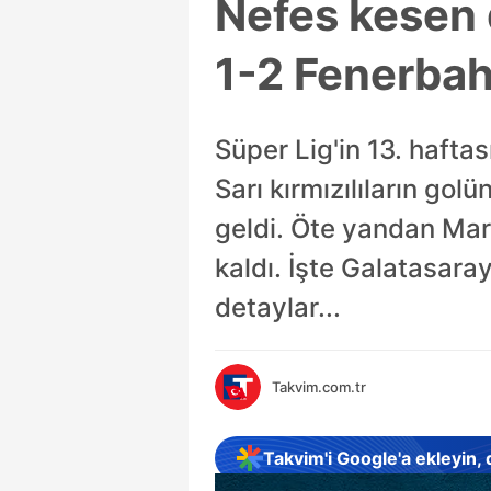
Nefes kesen 
1-2 Fenerba
Süper Lig'in 13. haft
Sarı kırmızılıların go
geldi. Öte yandan Marc
kaldı. İşte Galatasara
detaylar...
Takvim.com.tr
Takvim'i Google'a ekleyin,