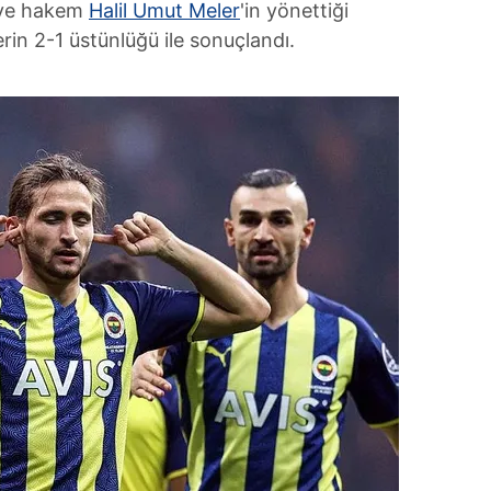
 ve hakem
Halil Umut Meler
'in yönettiği
erin 2-1 üstünlüğü ile sonuçlandı.