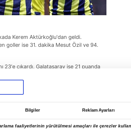
akikada Kerem Aktürkoğlu'dan geldi.
en goller ise 31. dakika Mesut Özil ve 94.
 23'e çıkardı, Galatasaray ise 21 puanda
KALESİNDE DEVLEŞTİ
da Galatasaray'ın baskısı arttı. Altay2ın
 Berke Özer, önce Cicaldau daha sonra ise
Bilgiler
Reklam Ayarları
ini gole kapattı.
rlama faaliyetlerinin yürütülmesi amaçları ile çerezler kullan