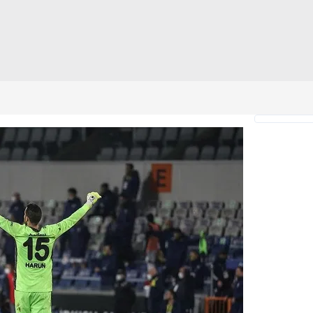
 çerezlerle ilgili bilgi almak için lütfen
tıklayınız
.