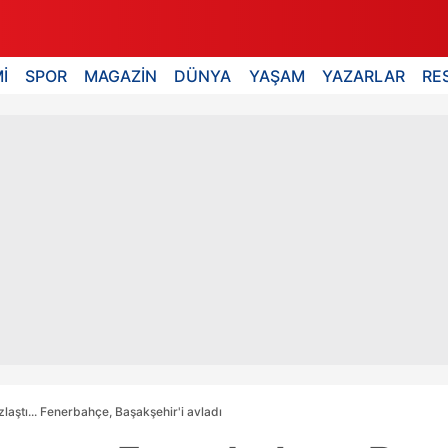
İ
SPOR
MAGAZİN
DÜNYA
YAŞAM
YAZARLAR
RE
zlaştı... Fenerbahçe, Başakşehir'i avladı