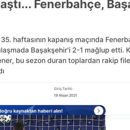
laştı... Fenerbahçe, Baş
n 35. haftasının kapanış maçında Fene
ılaşmada Başakşehir'i 2-1 mağlup etti. 
ener, bu sezon duran toplardan rakip file
dı
Giriş Tarihi:
19 Nisan 2021
 doğru kaynaktan haberi alın!