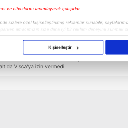
yıcı ve cihazlarını tanımlayarak çalışırlar.
de sizlere özel kişiselleştirilmiş reklamlar sunabilir, sayfalarım
aparken amacımızın size daha iyi bir reklam deneyimi sunmak ol
imizden gelen çabayı gösterdiğimizi ve bu noktada, reklamların ma
T YOK
olduğunu sizlere hatırlatmak isteriz.
Kişiselleştir
ından mükemmel bir şutla
Fener
'i 2-1 öne
çerezlere izin vermedikleri takdirde, kullanıcılara hedefli reklaml
andsen'e hareketi sonrası hakem penaltı
ltıda Visca'ya izin vermedi.
abilmek için İnternet Sitemizde kendimize ve üçüncü kişilere ait 
isel verileriniz işlenmekte olup gerekli olan çerezler bilgi toplum
 çerezler, sitemizin daha işlevsel kılınması ve kişiselleştirilmes
 yapılması, amaçlarıyla sınırlı olarak açık rızanız dahilinde kulla
aşağıda yer alan panel vasıtasıyla belirleyebilirsiniz. Çerezlere iliş
lgilendirme Metnimizi
ziyaret edebilirsiniz.
Korunması Kanunu uyarınca hazırlanmış Aydınlatma Metnimizi okum