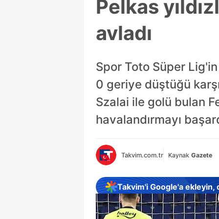
Pelkas yıldız
avladı
Spor Toto Süper Lig'i
0 geriye düştüğü karş
Szalai ile golü bulan F
havalandırmayı başar
Takvim.com.tr
Kaynak
Gazete
Takvim'i Google'a ekleyin,