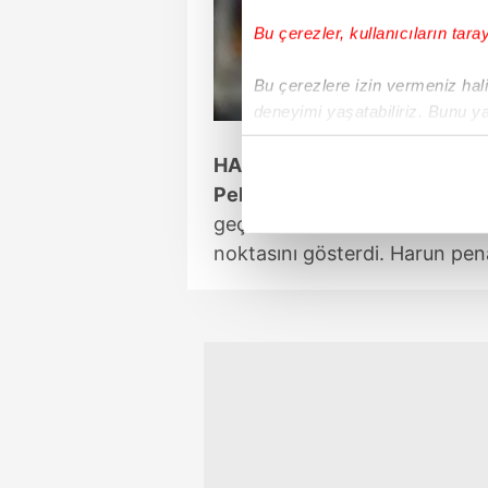
Bu çerezler, kullanıcıların tara
Bu çerezlere izin vermeniz halin
deneyimi yaşatabiliriz. Bunu y
içerikleri sunabilmek adına el
HARUN'DAN VİSCA'YA GEÇİ
noktasında tek gelir kalemimiz 
Pelkas
56'da ceza sahası dış
Her halükârda, kullanıcılar, bu 
geçirdi. 85'te Harun'un Gulbr
noktasını gösterdi. Harun pena
Sizlere daha iyi bir hizmet sun
çerezler vasıtasıyla çeşitli kiş
amacıyla kullanılmaktadır. Diğer
reklam/pazarlama faaliyetlerinin
Çerezlere ilişkin tercihlerinizi 
butonuna tıklayabilir,
Çerez Bi
6698 sayılı Kişisel Verilerin 