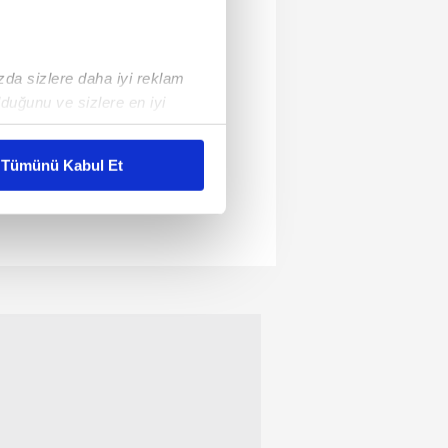
ızda sizlere daha iyi reklam
duğunu ve sizlere en iyi
liyetlerimizi karşılamak
Tümünü Kabul Et
ar gösterilmeyecektir."
çerezler kullanılmaktadır. Bu
u hizmetlerinin sunulması
i ve sizlere yönelik
nılacaktır.
kin detaylı bilgi için Ayarlar
ak ve sitemizde ilgili