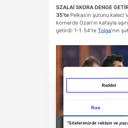
SZALAİ SKORA DENGE GETİR
35'te
Pelkas'ın şutunu kaleci V
kornerde Ozan'ın kafayla aşı
getirdi: 1-1. 54'te
Tolga
'nın şu
Reddet
Rıza
"Sitelerimizde reklam ve paza