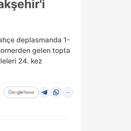
akşehir'i
rbahçe deplasmanda 1-
Kornerden gelen topta
leleri 24. kez