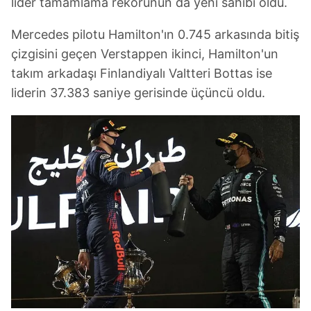
lider tamamlama rekorunun da yeni sahibi oldu.
Mercedes pilotu Hamilton'ın 0.745 arkasında bitiş
çizgisini geçen Verstappen ikinci, Hamilton'un
takım arkadaşı Finlandiyalı Valtteri Bottas ise
liderin 37.383 saniye gerisinde üçüncü oldu.