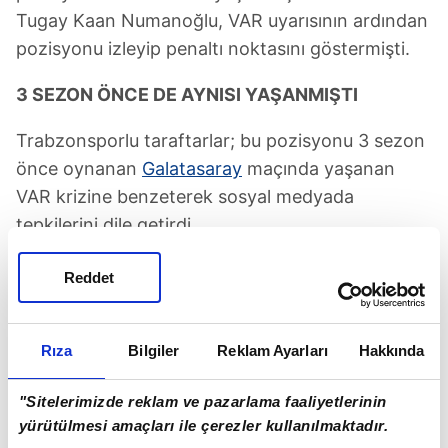
Tugay Kaan Numanoğlu, VAR uyarısının ardından
pozisyonu izleyip penaltı noktasını göstermişti.
3 SEZON ÖNCE DE AYNISI YAŞANMIŞTI
Trabzonsporlu taraftarlar; bu pozisyonu 3 sezon
önce oynanan
Galatasaray
maçında yaşanan
VAR krizine benzeterek sosyal medyada
tepkilerini dile getirdi.
Reddet
Trabzonspor-Denizlispor maçının VAR odasında
Mustafa Öğretmenoğlu görev yapıyor.
Rıza
Bilgiler
Reklam Ayarları
Hakkında
"Sitelerimizde reklam ve pazarlama faaliyetlerinin
yürütülmesi amaçları ile çerezler kullanılmaktadır.