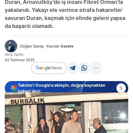
Duran, Arnavutköy’de iş insanı Fikret Orman’la
yakalandı. Yakayı ele verince etrafa hakaretler
savuran Duran, kaçmak için elinde geleni yapsa
da başarılı olamadı.
Doğan Savaş
Kaynak
Gazete
Giriş Tarihi:
02 Temmuz 2025
Takvim'i Google'a ekleyin, doğru kaynaktan
haberi alın!