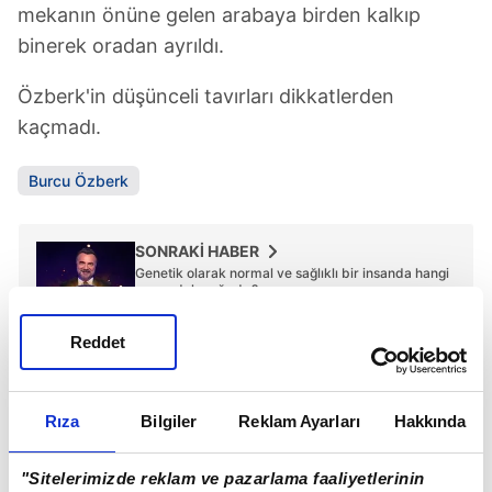
mekanın önüne gelen arabaya birden kalkıp
binerek oradan ayrıldı.
Özberk'in düşünceli tavırları dikkatlerden
kaçmadı.
Burcu Özberk
SONRAKİ HABER
Genetik olarak normal ve sağlıklı bir insanda hangi
organ daha ağırdır?
Reddet
ÖNCEKİ HABER
Tatilde talihsiz kaza!
Rıza
Bilgiler
Reklam Ayarları
Hakkında
"Sitelerimizde reklam ve pazarlama faaliyetlerinin