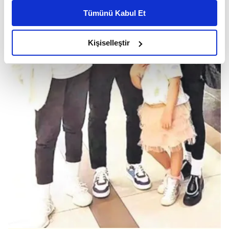
kişiselleştirilmiş reklamlar sunabilir, sayfalarımızda sizlere
Tümünü Kabul Et
daha iyi reklam deneyimi yaşatabiliriz. Bunu yaparken
amacımızın size daha iyi bir reklam deneyimi sunmak
olduğunu ve sizlere en iyi içerikleri sunabilmek adına
Kişiselleştir
elimizden gelen çabayı gösterdiğimizi ve bu noktada,
reklamların maliyetlerimizi karşılamak noktasında tek gelir
kalemimiz olduğunu sizlere hatırlatmak isteriz.
Her halükârda, kullanıcılar, bu çerezlere izin vermedikleri
takdirde, kullanıcılara hedefli reklamlar
gösterilmeyecektir."
Sizlere daha iyi bir hizmet sunabilmek için İnternet
Sitemizde kendimize ve üçüncü kişilere ait çerezler
kullanılmaktadır. Bu çerezler vasıtasıyla çeşitli kişisel
verileriniz işlenmekte olup gerekli olan çerezler bilgi
toplumu hizmetlerinin sunulması amacıyla
kullanılmaktadır. Diğer çerezler, sitemizin daha işlevsel
kılınması ve kişiselleştirilmesi ve sizlere yönelik