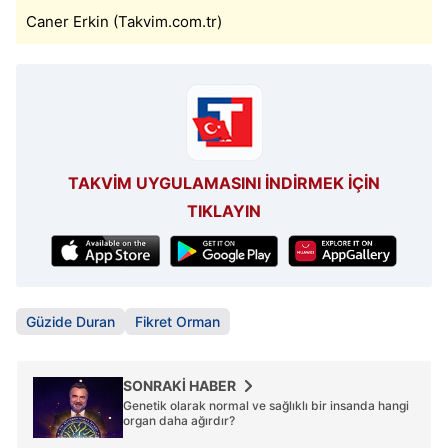
reklam/pazarlama faaliyetlerinin yapılması, amaçlarıyla
Caner Erkin (Takvim.com.tr)
sınırlı olarak açık rızanız dahilinde kullanılacaktır.
Çerezlere ilişkin tercihlerinizi aşağıda yer alan panel
vasıtasıyla belirleyebilirsiniz. Çerezlere ilişkin detaylı bilgi
için Ayarlar butonuna tıklayabilir,
Çerez Bilgilendirme
Metnimizi
ziyaret edebilirsiniz.
TAKVİM UYGULAMASINI İNDİRMEK İÇİN
TIKLAYIN
6698 sayılı Kişisel Verilerin Korunması Kanunu uyarınca
hazırlanmış Aydınlatma Metnimizi okumak ve sitemizde
ilgili mevzuata uygun olarak kullanılan çerezlerle ilgili bilgi
almak için lütfen
tıklayınız
.
Güzide Duran
Fikret Orman
SONRAKİ HABER
Genetik olarak normal ve sağlıklı bir insanda hangi
organ daha ağırdır?