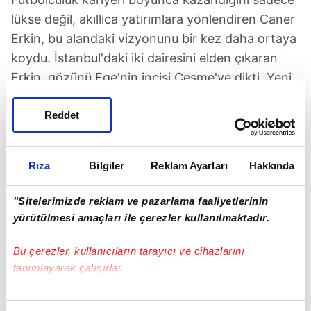
lükse değil, akıllıca yatırımlara yönlendiren Caner
Erkin, bu alandaki vizyonunu bir kez daha ortaya
koydu. İstanbul'daki iki dairesini elden çıkaran
Erkin, gözünü Ege'nin incisi Çeşme'ye dikti. Yeni
yapılan bir villa projesinden 50 milyon TL'lik
yatırımla bir villa satın aldı. Bu adımıyla hem ailesi
Reddet
için konforlu bir yaşam alanı hem de yatırım
yapmış oldu.
Rıza
Bilgiler
Reklam Ayarları
Hakkında
"Sitelerimizde reklam ve pazarlama faaliyetlerinin
yürütülmesi amaçları ile çerezler kullanılmaktadır.
Bu çerezler, kullanıcıların tarayıcı ve cihazlarını
tanımlayarak çalışırlar.
Bu çerezlere izin vermeniz halinde sizlere özel