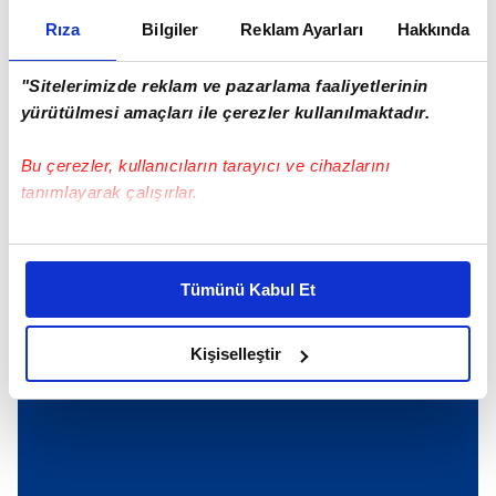
Rıza
Bilgiler
Reklam Ayarları
Hakkında
ÖNCEKİ HABER
Şov 'saat'i
"Sitelerimizde reklam ve pazarlama faaliyetlerinin
yürütülmesi amaçları ile çerezler kullanılmaktadır.
Bu çerezler, kullanıcıların tarayıcı ve cihazlarını
tanımlayarak çalışırlar.
Günün Manşetleri
Tüm Manşetler
Bu çerezlere izin vermeniz halinde sizlere özel
kişiselleştirilmiş reklamlar sunabilir, sayfalarımızda sizlere
Tümünü Kabul Et
daha iyi reklam deneyimi yaşatabiliriz. Bunu yaparken
amacımızın size daha iyi bir reklam deneyimi sunmak
olduğunu ve sizlere en iyi içerikleri sunabilmek adına
Kişiselleştir
elimizden gelen çabayı gösterdiğimizi ve bu noktada,
reklamların maliyetlerimizi karşılamak noktasında tek gelir
kalemimiz olduğunu sizlere hatırlatmak isteriz.
Her halükârda, kullanıcılar, bu çerezlere izin vermedikleri