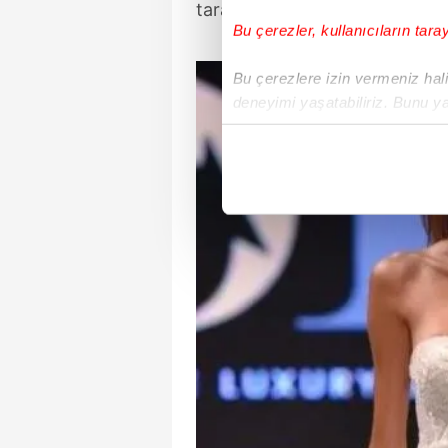
tarafından sunuldu.
Bu çerezler, kullanıcıların tara
Bu çerezlere izin vermeniz halin
deneyimi yaşatabiliriz. Bunu y
içerikleri sunabilmek adına el
noktasında tek gelir kalemimiz 
Her halükârda, kullanıcılar, bu 
Sizlere daha iyi bir hizmet sun
çerezler vasıtasıyla çeşitli kiş
amacıyla kullanılmaktadır. Diğer
reklam/pazarlama faaliyetlerinin
Çerezlere ilişkin tercihlerinizi 
butonuna tıklayabilir,
Çerez Bi
6698 sayılı Kişisel Verilerin 