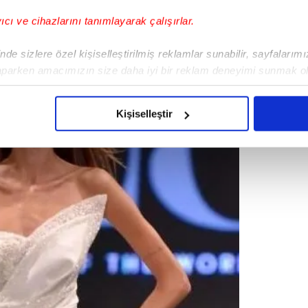
yıcı ve cihazlarını tanımlayarak çalışırlar.
de sizlere özel kişiselleştirilmiş reklamlar sunabilir, sayfalarım
aparken amacımızın size daha iyi bir reklam deneyimi sunmak ol
imizden gelen çabayı gösterdiğimizi ve bu noktada, reklamların ma
olduğunu sizlere hatırlatmak isteriz.
Kişiselleştir
çerezlere izin vermedikleri takdirde, kullanıcılara hedefli reklaml
abilmek için İnternet Sitemizde kendimize ve üçüncü kişilere ait 
isel verileriniz işlenmekte olup gerekli olan çerezler bilgi toplum
 çerezler, sitemizin daha işlevsel kılınması ve kişiselleştirilmes
 yapılması, amaçlarıyla sınırlı olarak açık rızanız dahilinde kulla
aşağıda yer alan panel vasıtasıyla belirleyebilirsiniz. Çerezlere iliş
lgilendirme Metnimizi
ziyaret edebilirsiniz.
Korunması Kanunu uyarınca hazırlanmış Aydınlatma Metnimizi okum