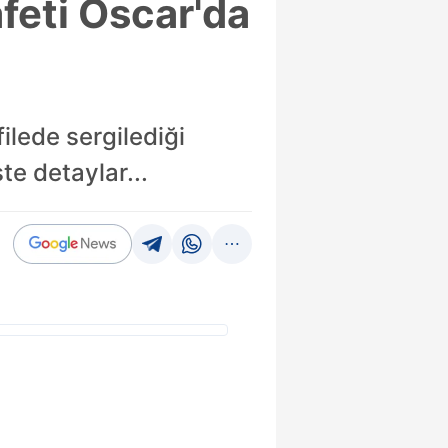
afeti Oscar'da
ilede sergilediği
te detaylar...