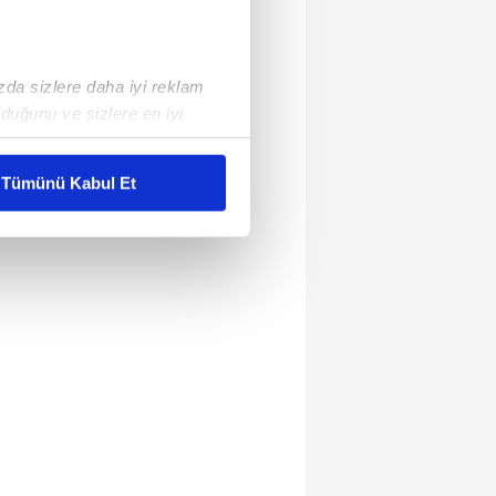
ızda sizlere daha iyi reklam
duğunu ve sizlere en iyi
liyetlerimizi karşılamak
Tümünü Kabul Et
ar gösterilmeyecektir."
çerezler kullanılmaktadır. Bu
u hizmetlerinin sunulması
i ve sizlere yönelik
nılacaktır.
kin detaylı bilgi için Ayarlar
ak ve sitemizde ilgili