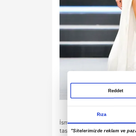
Reddet
Rıza
İsmi sır gibi saklanan dünyaca 
tasarım, defilenin kapanış p
"Sitelerimizde reklam ve paza