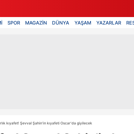
İ
SPOR
MAGAZİN
DÜNYA
YAŞAM
YAZARLAR
RE
lık kıyafet! Şevval Şahin'in kıyafeti Oscar'da giyilecek