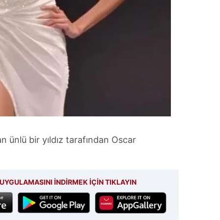
 çerezlerle ilgili bilgi almak için lütfen
tıklayınız
.
lan ünlü bir yıldız tarafından Oscar
UYGULAMASINI İNDİRMEK İÇİN TIKLAYIN