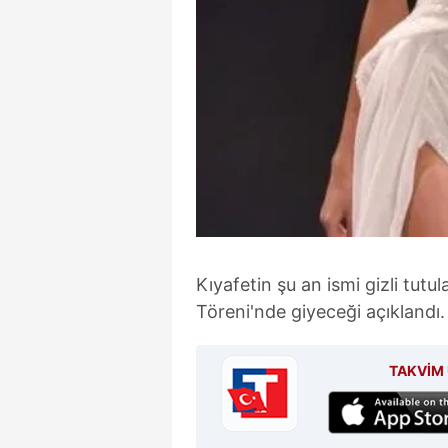
mevzuata uygun olarak kullanılan
Kıyafetin şu an ismi gizli tutu
Töreni'nde giyeceği açıklandı.
TAKVİM 