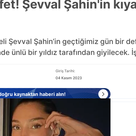
fet! Şevval Şahin'in kıy
i Şevval Şahin’in geçtiğimiz gün bir def
de ünlü bir yıldız tarafından giyilecek. İş
Giriş Tarihi:
04 Kasım 2023
 doğru kaynaktan haberi alın!