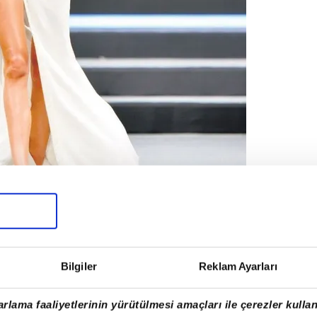
Bilgiler
Reklam Ayarları
ünlü bir star için hazırlanan çok özel
arçası olarak podyumda
Şevval Şahin
rlama faaliyetlerinin yürütülmesi amaçları ile çerezler kullan