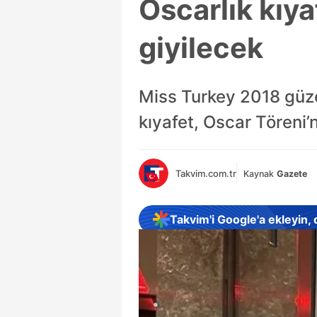
Oscarlık kıya
giyilecek
Miss Turkey 2018 güzel
kıyafet, Oscar Töreni’n
Takvim.com.tr
Kaynak
Gazete
Takvim'i Google'a ekleyin,