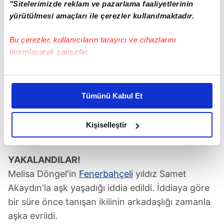
"Sitelerimizde reklam ve pazarlama faaliyetlerinin
yürütülmesi amaçları ile çerezler kullanılmaktadır.
Bu çerezler, kullanıcıların tarayıcı ve cihazlarını
tanımlayarak çalışırlar.
Bu çerezlere izin vermeniz halinde sizlere özel
kişiselleştirilmiş reklamlar sunabilir, sayfalarımızda sizlere
Tümünü Kabul Et
daha iyi reklam deneyimi yaşatabiliriz. Bunu yaparken
amacımızın size daha iyi bir reklam deneyimi sunmak
olduğunu ve sizlere en iyi içerikleri sunabilmek adına
Kişiselleştir
elimizden gelen çabayı gösterdiğimizi ve bu noktada,
reklamların maliyetlerimizi karşılamak noktasında tek gelir
YAKALANDILAR!
kalemimiz olduğunu sizlere hatırlatmak isteriz.
Melisa Döngel'in
Fenerbahçeli
yıldız Samet
Her halükârda, kullanıcılar, bu çerezlere izin vermedikleri
Akaydın'la aşk yaşadığı iddia edildi. İddiaya göre
takdirde, kullanıcılara hedefli reklamlar
bir süre önce tanışan ikilinin arkadaşlığı zamanla
gösterilmeyecektir."
aşka evrildi.