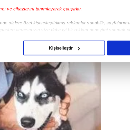
yıcı ve cihazlarını tanımlayarak çalışırlar.
de sizlere özel kişiselleştirilmiş reklamlar sunabilir, sayfalarım
aparken amacımızın size daha iyi bir reklam deneyimi sunmak ol
imizden gelen çabayı gösterdiğimizi ve bu noktada, reklamların ma
olduğunu sizlere hatırlatmak isteriz.
Kişiselleştir
çerezlere izin vermedikleri takdirde, kullanıcılara hedefli reklaml
abilmek için İnternet Sitemizde kendimize ve üçüncü kişilere ait 
isel verileriniz işlenmekte olup gerekli olan çerezler bilgi toplum
 çerezler, sitemizin daha işlevsel kılınması ve kişiselleştirilmes
 yapılması, amaçlarıyla sınırlı olarak açık rızanız dahilinde kulla
aşağıda yer alan panel vasıtasıyla belirleyebilirsiniz. Çerezlere iliş
lgilendirme Metnimizi
ziyaret edebilirsiniz.
Korunması Kanunu uyarınca hazırlanmış Aydınlatma Metnimizi okum