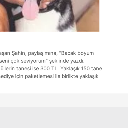
 çerezlerle ilgili bilgi almak için lütfen
tıklayınız
.
laşan Şahin, paylaşımına, "Bacak boyum
seni çok seviyorum" şeklinde yazdı.
güllerin tanesi ise 300 TL. Yaklaşık 150 tane
diye için paketlemesi ile birlikte yaklaşık