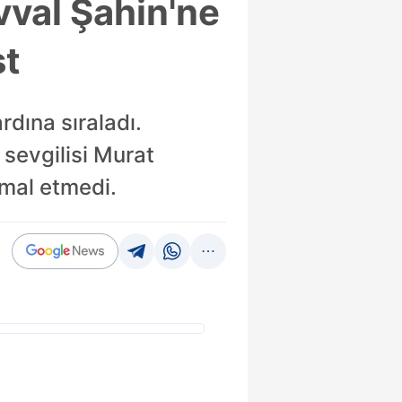
vval Şahin'ne
st
dına sıraladı.
 sevgilisi Murat
hmal etmedi.