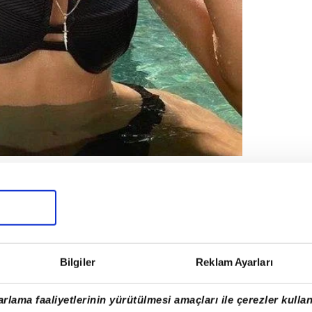
n çiçekleri paylaşan ünlü isim, sevgilisi
ülleri de takipçileriyle paylaşmayı ihmal
çeğin boyutu görenleri şaşkına çevirdi.
Bilgiler
Reklam Ayarları
rlama faaliyetlerinin yürütülmesi amaçları ile çerezler kullan