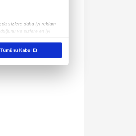
ızda sizlere daha iyi reklam
duğunu ve sizlere en iyi
liyetlerimizi karşılamak
Tümünü Kabul Et
ar gösterilmeyecektir."
çerezler kullanılmaktadır. Bu
u hizmetlerinin sunulması
i ve sizlere yönelik
nılacaktır.
kin detaylı bilgi için Ayarlar
ak ve sitemizde ilgili