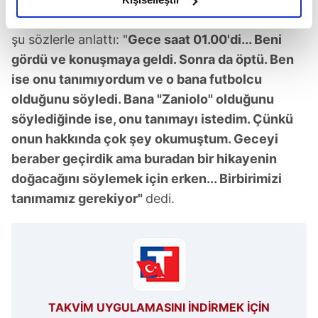
elimizden gelen çabayı gösterdiğimizi ve bu noktada,
Ünlü model, Zaniolo'nun kendini nasıl etkilediğini
reklamların maliyetlerimizi karşılamak noktasında tek gelir
şu sözlerle anlattı: "
Gece saat 01.00'di... Beni
kalemimiz olduğunu sizlere hatırlatmak isteriz.
gördü ve konuşmaya geldi. Sonra da öptü. Ben
ise onu tanımıyordum ve o bana futbolcu
Her halükârda, kullanıcılar, bu çerezlere izin vermedikleri
olduğunu söyledi. Bana "Zaniolo" olduğunu
takdirde, kullanıcılara hedefli reklamlar
söylediğinde ise, onu tanımayı istedim. Çünkü
gösterilmeyecektir."
onun hakkında çok şey okumuştum. Geceyi
Sizlere daha iyi bir hizmet sunabilmek için İnternet
beraber geçirdik ama buradan bir hikayenin
Sitemizde kendimize ve üçüncü kişilere ait çerezler
doğacağını söylemek için erken... Birbirimizi
kullanılmaktadır. Bu çerezler vasıtasıyla çeşitli kişisel
tanımamız gerekiyor"
dedi.
verileriniz işlenmekte olup gerekli olan çerezler bilgi
toplumu hizmetlerinin sunulması amacıyla
kullanılmaktadır. Diğer çerezler, sitemizin daha işlevsel
kılınması ve kişiselleştirilmesi ve sizlere yönelik
reklam/pazarlama faaliyetlerinin yapılması, amaçlarıyla
sınırlı olarak açık rızanız dahilinde kullanılacaktır.
TAKVİM UYGULAMASINI İNDİRMEK İÇİN