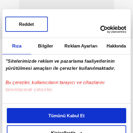
Reddet
Rıza
Bilgiler
Reklam Ayarları
Hakkında
"Sitelerimizde reklam ve pazarlama faaliyetlerinin
yürütülmesi amaçları ile çerezler kullanılmaktadır.
Bu çerezler, kullanıcıların tarayıcı ve cihazlarını
tanımlayarak çalışırlar.
Bu çerezlere izin vermeniz halinde sizlere özel
kişiselleştirilmiş reklamlar sunabilir, sayfalarımızda sizlere
Tümünü Kabul Et
daha iyi reklam deneyimi yaşatabiliriz. Bunu yaparken
amacımızın size daha iyi bir reklam deneyimi sunmak
olduğunu ve sizlere en iyi içerikleri sunabilmek adına
Kişiselleştir