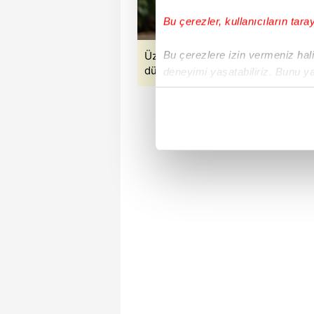
Bu çerezler, kullanıcıların tara
Bu çerezlere izin vermeniz halin
Üzüm tüketiminin ciltte güneş hasa
düşünülüyor. (Görseller Takvim Foto
deneyimi yaşatabiliriz. Bunu y
içerikleri sunabilmek adına el
noktasında tek gelir kalemimiz 
Her halükârda, kullanıcılar, bu 
Sizlere daha iyi bir hizmet sun
çerezler vasıtasıyla çeşitli kiş
amacıyla kullanılmaktadır. Diğer
reklam/pazarlama faaliyetlerinin
Çerezlere ilişkin tercihlerinizi 
butonuna tıklayabilir,
Çerez Bi
6698 sayılı Kişisel Verilerin 