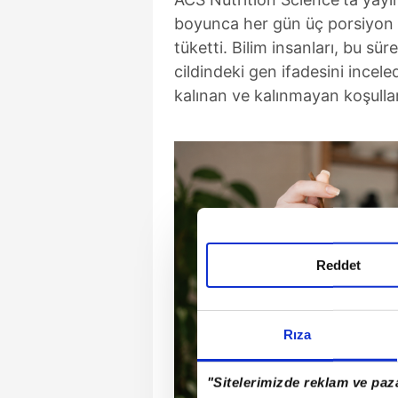
boyunca her gün üç porsiyon
tüketti. Bilim insanları, bu sü
cildindeki gen ifadesini incel
kalınan ve kalınmayan koşullard
Reddet
Rıza
"Sitelerimizde reklam ve paza