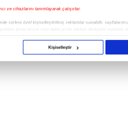
yıcı ve cihazlarını tanımlayarak çalışırlar.
de sizlere özel kişiselleştirilmiş reklamlar sunabilir, sayfalarım
rına karşı koruyucu etki yaratabileceği
 Arşiv'e aittir.))
aparken amacımızın size daha iyi bir reklam deneyimi sunmak ol
imizden gelen çabayı gösterdiğimizi ve bu noktada, reklamların ma
olduğunu sizlere hatırlatmak isteriz.
Kişiselleştir
çerezlere izin vermedikleri takdirde, kullanıcılara hedefli reklaml
abilmek için İnternet Sitemizde kendimize ve üçüncü kişilere ait 
isel verileriniz işlenmekte olup gerekli olan çerezler bilgi toplum
 çerezler, sitemizin daha işlevsel kılınması ve kişiselleştirilmes
 yapılması, amaçlarıyla sınırlı olarak açık rızanız dahilinde kulla
aşağıda yer alan panel vasıtasıyla belirleyebilirsiniz. Çerezlere iliş
lgilendirme Metnimizi
ziyaret edebilirsiniz.
Korunması Kanunu uyarınca hazırlanmış Aydınlatma Metnimizi okum