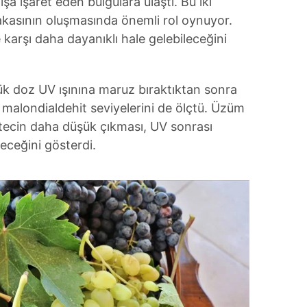
şa işaret eden bulgulara ulaştı. Bu iki
bakasının oluşmasında önemli rol oynuyor.
e karşı daha dayanıklı hale gelebileceğini
şük doz UV ışınına maruz bıraktıktan sonra
len malondialdehit seviyelerini de ölçtü. Üzüm
rtecin daha düşük çıkması, UV sonrası
leceğini gösterdi.