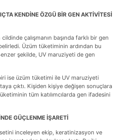
 çerezlerle ilgili bilgi almak için lütfen
tıklayınız
.
IÇTA KENDİNE ÖZGÜ BİR GEN AKTİVİTESİ
n cildinde çalışmanın başında farklı bir gen
 belirledi. Üzüm tüketiminin ardından bu
enzer şekilde, UV maruziyeti de gen
iri ise üzüm tüketimi ile UV maruziyeti
rtaya çıktı. Kişiden kişiye değişen sonuçlara
üketiminin tüm katılımcılarda gen ifadesini
İNDE GÜÇLENME İŞARETİ
 setini inceleyen ekip, keratinizasyon ve