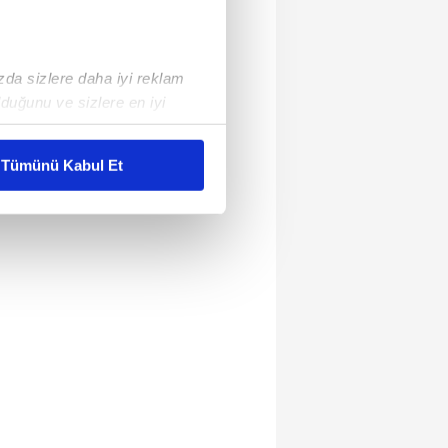
ızda sizlere daha iyi reklam
duğunu ve sizlere en iyi
liyetlerimizi karşılamak
Tümünü Kabul Et
ar gösterilmeyecektir."
çerezler kullanılmaktadır. Bu
u hizmetlerinin sunulması
i ve sizlere yönelik
nılacaktır.
kin detaylı bilgi için Ayarlar
ak ve sitemizde ilgili