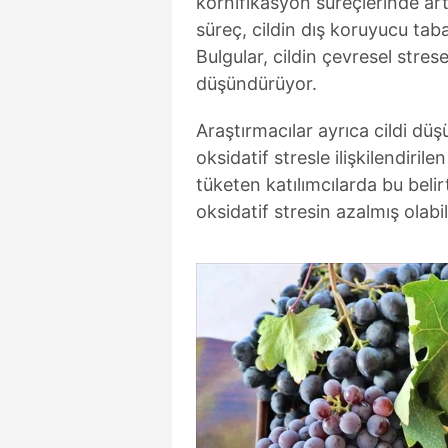
kornifikasyon süreçlerinde artı
süreç, cildin dış koruyucu ta
Bulgular, cildin çevresel stres
düşündürüyor.
Araştırmacılar ayrıca cildi dü
oksidatif stresle ilişkilendiri
tüketen katılımcılarda bu beli
oksidatif stresin azalmış olabi