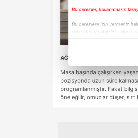
Bu çerezler, kullanıcıların tara
Bu çerezlere izin vermeniz halin
deneyimi yaşatabiliriz. Bunu y
içerikleri sunabilmek adına el
noktasında tek gelir kalemimiz 
AĞRI BİR ANDA ORTAYA ÇI
Her halükârda, kullanıcılar, bu 
Masa başında çalışırken yaşan
Sizlere daha iyi bir hizmet sun
pozisyonda uzun süre kalmasıd
çerezler vasıtasıyla çeşitli kiş
programlanmıştır. Fakat bilgi
amacıyla kullanılmaktadır. Diğer
öne eğilir, omuzlar düşer, sırt
reklam/pazarlama faaliyetlerinin
Çerezlere ilişkin tercihlerinizi 
butonuna tıklayabilir,
Çerez Bi
6698 sayılı Kişisel Verilerin 