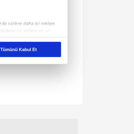
ızda sizlere daha iyi reklam
duğunu ve sizlere en iyi
liyetlerimizi karşılamak
Tümünü Kabul Et
ar gösterilmeyecektir."
çerezler kullanılmaktadır. Bu
u hizmetlerinin sunulması
i ve sizlere yönelik
nılacaktır.
kin detaylı bilgi için Ayarlar
ak ve sitemizde ilgili