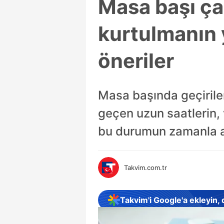
Masa başı çal
kurtulmanın 
öneriler
Masa başında geçirilen
geçen uzun saatlerin,
bu durumun zamanla ağ
Takvim.com.tr
Takvim'i Google'a ekleyin,