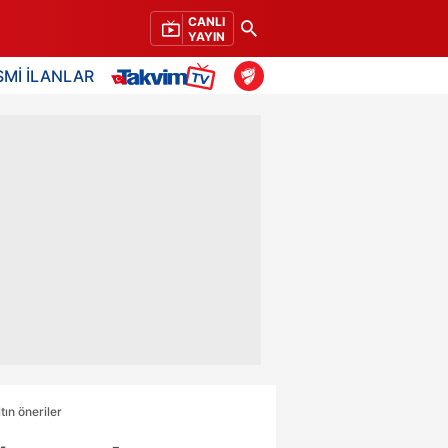
CANLI
YAYIN
SMİ İLANLAR
tın öneriler