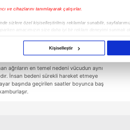
yıcı ve cihazlarını tanımlayarak çalışırlar.
de sizlere özel kişiselleştirilmiş reklamlar sunabilir, sayfalarım
aparken amacımızın size daha iyi bir reklam deneyimi sunmak ol
imizden gelen çabayı gösterdiğimizi ve bu noktada, reklamların ma
olduğunu sizlere hatırlatmak isteriz.
Kişiselleştir
KMAZ
çerezlere izin vermedikleri takdirde, kullanıcılara hedefli reklaml
an ağrıların en temel nedeni vücudun aynı
abilmek için İnternet Sitemizde kendimize ve üçüncü kişilere ait 
ır. İnsan bedeni sürekli hareket etmeye
isel verileriniz işlenmekte olup gerekli olan çerezler bilgi toplum
sayar başında geçirilen saatler boyunca baş
 çerezler, sitemizin daha işlevsel kılınması ve kişiselleştirilmes
 kamburlaşır.
 yapılması, amaçlarıyla sınırlı olarak açık rızanız dahilinde kulla
aşağıda yer alan panel vasıtasıyla belirleyebilirsiniz. Çerezlere iliş
lgilendirme Metnimizi
ziyaret edebilirsiniz.
Korunması Kanunu uyarınca hazırlanmış Aydınlatma Metnimizi okum