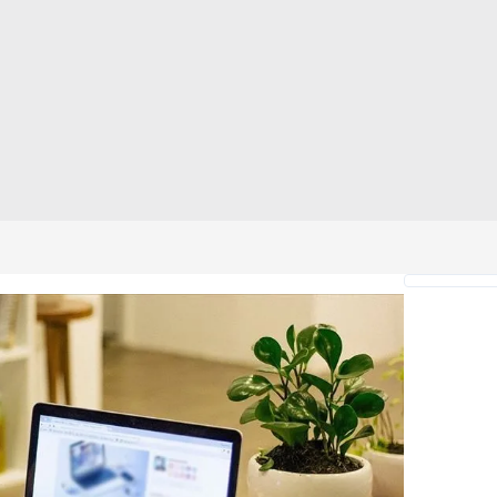
 çerezlerle ilgili bilgi almak için lütfen
tıklayınız
.