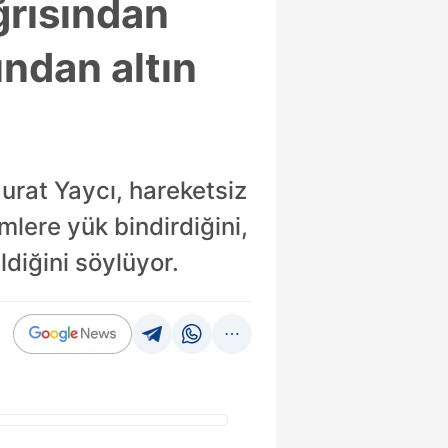
ğrısından
ından altın
urat Yaycı, hareketsiz
lere yük bindirdiğini,
diğini söylüyor.