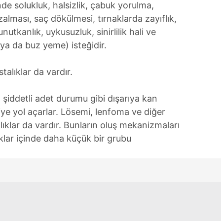
inde solukluk, halsizlik, çabuk yorulma,
 çerezlerle ilgili bilgi almak için lütfen
tıklayınız
.
zalması, saç dökülmesi, tırnaklarda zayıflık,
nutkanlık, uykusuzluk, sinirlilik hali ve
ya da buz yeme) isteğidir.
talıklar da vardır.
şiddetli adet durumu gibi dışarıya kan
e yol açarlar. Lösemi, lenfoma ve diğer
zlıklar da vardır. Bunların oluş mekanizmaları
klar içinde daha küçük bir grubu