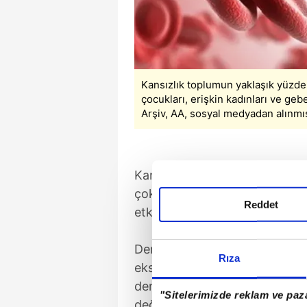
Kansızlık toplumun yaklaşık yüzde 
çocukları, erişkin kadınları ve gebe
Arşiv, AA, sosyal medyadan alınmış
Kansızlık toplumun yaklaşık yüz
çok çocukları, daha sonra eriş
Reddet
etkiler.
Demir eksikliği devam ederse 
Rıza
eksildiği ilk zamanlar kan de
demir eksikliği gözden kaçabil
"Sitelerimizde reklam ve paza
değerlerinin altına düşmediği 