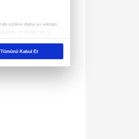
ızda sizlere daha iyi reklam
duğunu ve sizlere en iyi
liyetlerimizi karşılamak
Tümünü Kabul Et
ar gösterilmeyecektir."
çerezler kullanılmaktadır. Bu
u hizmetlerinin sunulması
i ve sizlere yönelik
nılacaktır.
kin detaylı bilgi için Ayarlar
ak ve sitemizde ilgili