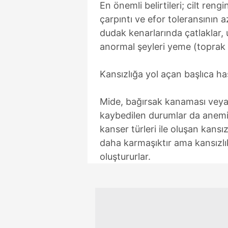
En önemli belirtileri; cilt reng
mevzuata uygun olarak kullanılan
çarpıntı ve efor toleransının a
dudak kenarlarında çatlaklar, u
anormal şeyleri yeme (toprak 
Kansızlığa yol açan başlıca has
Mide, bağırsak kanaması veya 
kaybedilen durumlar da anemiy
kanser türleri ile oluşan kansı
daha karmaşıktır ama kansızlı
oluştururlar.