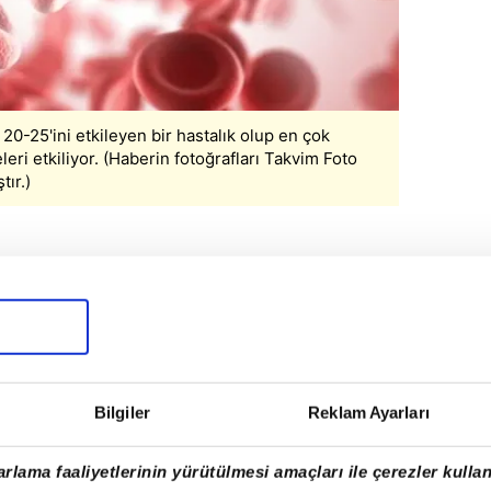
20-25'ini etkileyen bir hastalık olup en çok
leri etkiliyor. (Haberin fotoğrafları Takvim Foto
tır.)
de 20-25'ini etkileyen bir hastalıktır. En
kin yaştaki kadınları ve gebe olanları
mutlaka kansızlığa yol açar. Ancak demirin
Bilgiler
Reklam Ayarları
ğerleri düşmeyebilir ve bu erken dönemde
ir. Başta belirttiğimiz hemoglobin
rlama faaliyetlerinin yürütülmesi amaçları ile çerezler kullan
sürece kansızlık tanısı konulmaz. Demir