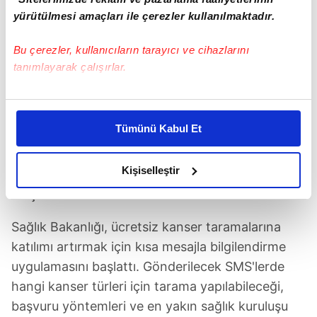
yürütülmesi amaçları ile çerezler kullanılmaktadır.
Bu çerezler, kullanıcıların tarayıcı ve cihazlarını
tanımlayarak çalışırlar.
Bu çerezlere izin vermeniz halinde sizlere özel
kişiselleştirilmiş reklamlar sunabilir, sayfalarımızda sizlere
Tümünü Kabul Et
daha iyi reklam deneyimi yaşatabiliriz. Bunu yaparken
amacımızın size daha iyi bir reklam deneyimi sunmak
olduğunu ve sizlere en iyi içerikleri sunabilmek adına
Kişiselleştir
KANSER TARAMALARINDA SMS DÖNEMİ
elimizden gelen çabayı gösterdiğimizi ve bu noktada,
BAŞLADI
reklamların maliyetlerimizi karşılamak noktasında tek gelir
kalemimiz olduğunu sizlere hatırlatmak isteriz.
Sağlık Bakanlığı, ücretsiz kanser taramalarına
katılımı artırmak için kısa mesajla bilgilendirme
Her halükârda, kullanıcılar, bu çerezlere izin vermedikleri
uygulamasını başlattı. Gönderilecek SMS'lerde
takdirde, kullanıcılara hedefli reklamlar
hangi kanser türleri için tarama yapılabileceği,
gösterilmeyecektir."
başvuru yöntemleri ve en yakın sağlık kuruluşu