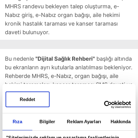
MHRS randevu bekleyen talep oluşturma, e-
Nabız giriş, e-Nabız organ bağışı, aile hekimi
kronik hastalık taraması ve kanser taraması
daveti bulunuyor.
Bu nedenle
"Dijital Sağlık Rehberi"
başlığı altında
bu ekranların ayrı kutularla anlatılması bekleniyor.
Rehberde MHRS, e-Nabız, organ bağışı, aile
hekimi taramaları, kanser taraması SMS daveti ve
başvuru ekranlarının sade adımlarla gösterilmesi,
Reddet
kamu hizmetlerine erişimi kolaylaştırabilir.
Rıza
Bilgiler
Reklam Ayarları
Hakkında
"Sitelerimizde reklam ve pazarlama faaliyetlerinin