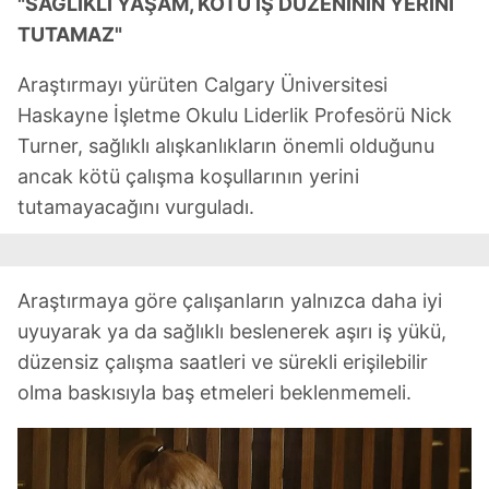
"SAĞLIKLI YAŞAM, KÖTÜ İŞ DÜZENİNİN YERİNİ
Metnimizi
ziyaret edebilirsiniz.
TUTAMAZ"
6698 sayılı Kişisel Verilerin Korunması Kanunu uyarınca
hazırlanmış Aydınlatma Metnimizi okumak ve sitemizde
Araştırmayı yürüten Calgary Üniversitesi
ilgili mevzuata uygun olarak kullanılan çerezlerle ilgili bilgi
Haskayne İşletme Okulu Liderlik Profesörü Nick
almak için lütfen
tıklayınız
.
Turner, sağlıklı alışkanlıkların önemli olduğunu
ancak kötü çalışma koşullarının yerini
tutamayacağını vurguladı.
Araştırmaya göre çalışanların yalnızca daha iyi
uyuyarak ya da sağlıklı beslenerek aşırı iş yükü,
düzensiz çalışma saatleri ve sürekli erişilebilir
olma baskısıyla baş etmeleri beklenmemeli.