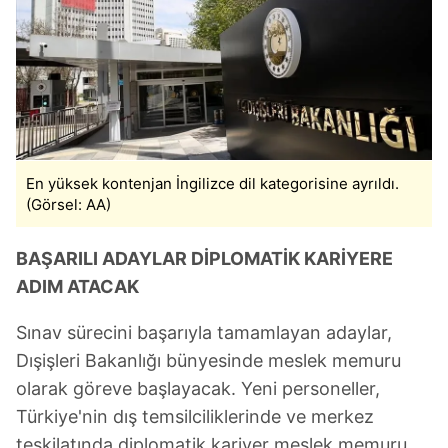
6698 sayılı Kişisel Verilerin Korunması Kanunu uyarınca
hazırlanmış Aydınlatma Metnimizi okumak ve sitemizde
ilgili mevzuata uygun olarak kullanılan çerezlerle ilgili bilgi
almak için lütfen
tıklayınız
.
En yüksek kontenjan İngilizce dil kategorisine ayrıldı.
(Görsel: AA)
BAŞARILI ADAYLAR DİPLOMATİK KARİYERE
ADIM ATACAK
Sınav sürecini başarıyla tamamlayan adaylar,
Dışişleri Bakanlığı bünyesinde meslek memuru
olarak göreve başlayacak. Yeni personeller,
Türkiye'nin dış temsilciliklerinde ve merkez
teşkilatında diplomatik kariyer meslek memuru