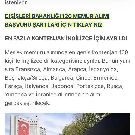
Her halükârda, kullanıcılar, bu çerezlere izin vermedikleri
isteniyor.
takdirde, kullanıcılara hedefli reklamlar
gösterilmeyecektir."
DIŞİŞLERİ BAKANLIĞI 120 MEMUR ALIMI
BAŞVURU ŞARTLARI İÇİN TIKLAYINIZ
Sizlere daha iyi bir hizmet sunabilmek için İnternet
Sitemizde kendimize ve üçüncü kişilere ait çerezler
EN FAZLA KONTENJAN İNGİLİZCE İÇİN AYRILDI
kullanılmaktadır. Bu çerezler vasıtasıyla çeşitli kişisel
verileriniz işlenmekte olup gerekli olan çerezler bilgi
Meslek memuru alımında en geniş kontenjan 100
toplumu hizmetlerinin sunulması amacıyla
kişi ile İngilizce dil kategorisine ayrıldı. Bunun yanı
kullanılmaktadır. Diğer çerezler, sitemizin daha işlevsel
sıra Fransızca, Almanca, Arapça, İspanyolca,
kılınması ve kişiselleştirilmesi ve sizlere yönelik
Boşnakça/Sırpça, Bulgarca, Çince, Ermenice,
reklam/pazarlama faaliyetlerinin yapılması, amaçlarıyla
Farsça, İtalyanca, Japonca, Portekizce, Rusça,
sınırlı olarak açık rızanız dahilinde kullanılacaktır.
Yunanca ve İbranice dillerinde de alım
Çerezlere ilişkin tercihlerinizi aşağıda yer alan panel
gerçekleştirilecek.
vasıtasıyla belirleyebilirsiniz. Çerezlere ilişkin detaylı bilgi
için Ayarlar butonuna tıklayabilir,
Çerez Bilgilendirme
Metnimizi
ziyaret edebilirsiniz.