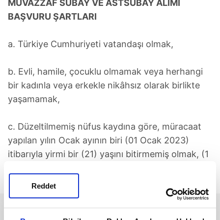
MUVAZZAF SUBAY VE ASTSUBAY ALIMI
BAŞVURU ŞARTLARI
a. Türkiye Cumhuriyeti vatandaşı olmak,
b. Evli, hamile, çocuklu olmamak veya herhangi
bir kadınla veya erkekle nikâhsız olarak birlikte
yaşamamak,
c. Düzeltilmemiş nüfus kaydına göre, müracaat
yapılan yılın Ocak ayının biri (01 Ocak 2023)
itibarıyla yirmi bir (21) yaşını bitirmemiş olmak, (1
Ocak 2002 ve sonrası doğumlular başvuru
yapabilecektir.)
Reddet