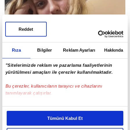
Reddet
Rıza
Bilgiler
Reklam Ayarları
Hakkında
"Sitelerimizde reklam ve pazarlama faaliyetlerinin
yürütülmesi amaçları ile çerezler kullanılmaktadır.
Bu çerezler, kullanıcıların tarayıcı ve cihazlarını
tanımlayarak çalışırlar.
Bu çerezlere izin vermeniz halinde sizlere özel
kişiselleştirilmiş reklamlar sunabilir, sayfalarımızda sizlere
Tümünü Kabul Et
daha iyi reklam deneyimi yaşatabiliriz. Bunu yaparken
amacımızın size daha iyi bir reklam deneyimi sunmak