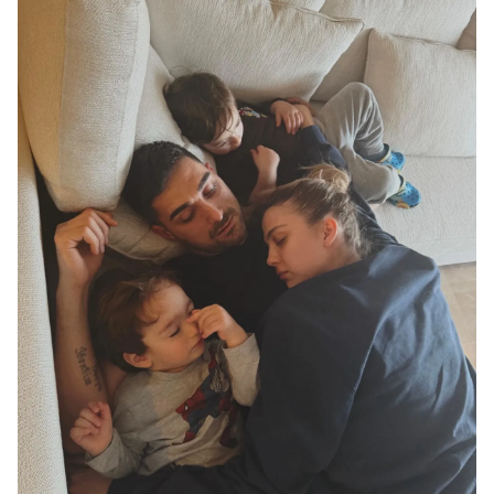
Çerezlere ilişkin tercihlerinizi aşağıda yer alan panel
vasıtasıyla belirleyebilirsiniz. Çerezlere ilişkin detaylı bilgi
için Ayarlar butonuna tıklayabilir,
Çerez Bilgilendirme
Metnimizi
ziyaret edebilirsiniz.
6698 sayılı Kişisel Verilerin Korunması Kanunu uyarınca
hazırlanmış Aydınlatma Metnimizi okumak ve sitemizde
ilgili mevzuata uygun olarak kullanılan çerezlerle ilgili bilgi
almak için lütfen
tıklayınız
.