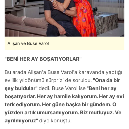
Sitemizde kendimize ve üçüncü kişilere ait çerezler
kullanılmaktadır. Bu çerezler vasıtasıyla çeşitli kişisel
verileriniz işlenmekte olup gerekli olan çerezler bilgi
toplumu hizmetlerinin sunulması amacıyla
kullanılmaktadır. Diğer çerezler, sitemizin daha işlevsel
kılınması ve kişiselleştirilmesi ve sizlere yönelik
Alişan ve Buse Varol
reklam/pazarlama faaliyetlerinin yapılması, amaçlarıyla
sınırlı olarak açık rızanız dahilinde kullanılacaktır.
"BENİ HER AY BOŞATIYORLAR"
Çerezlere ilişkin tercihlerinizi aşağıda yer alan panel
vasıtasıyla belirleyebilirsiniz. Çerezlere ilişkin detaylı bilgi
Bu arada Alişan'a Buse Varol'a karavanda yaptığı
için Ayarlar butonuna tıklayabilir,
Çerez Bilgilendirme
evlilik yıldönümü sürprizi de soruldu.
"Ona da bir
Metnimizi
ziyaret edebilirsiniz.
şey buldular"
dedi. Buse Varol ise
"Beni her ay
boşatıyorlar. Her ay hamile kalıyorum. Her ay evi
6698 sayılı Kişisel Verilerin Korunması Kanunu uyarınca
terk ediyorum. Her güne başka bir gündem. O
hazırlanmış Aydınlatma Metnimizi okumak ve sitemizde
yüzden artık umursamıyorum. Biz mutluyuz. Ve
ilgili mevzuata uygun olarak kullanılan çerezlerle ilgili bilgi
almak için lütfen
tıklayınız
.
ayrılmıyoruz"
diye konuştu.