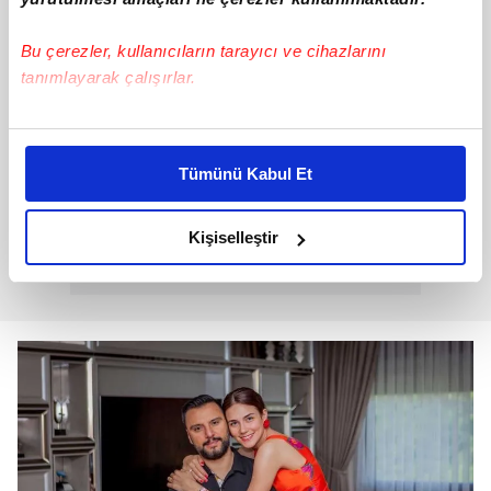
Bu çerezler, kullanıcıların tarayıcı ve cihazlarını
tanımlayarak çalışırlar.
Bu çerezlere izin vermeniz halinde sizlere özel
kişiselleştirilmiş reklamlar sunabilir, sayfalarımızda sizlere
Tümünü Kabul Et
daha iyi reklam deneyimi yaşatabiliriz. Bunu yaparken
amacımızın size daha iyi bir reklam deneyimi sunmak
olduğunu ve sizlere en iyi içerikleri sunabilmek adına
Kişiselleştir
elimizden gelen çabayı gösterdiğimizi ve bu noktada,
reklamların maliyetlerimizi karşılamak noktasında tek gelir
kalemimiz olduğunu sizlere hatırlatmak isteriz.
Her halükârda, kullanıcılar, bu çerezlere izin vermedikleri
takdirde, kullanıcılara hedefli reklamlar
gösterilmeyecektir."
Sizlere daha iyi bir hizmet sunabilmek için İnternet