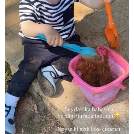
6698 sayılı Kişisel Verilerin Korunması Kanunu uyarınca
hazırlanmış Aydınlatma Metnimizi okumak ve sitemizde
ilgili mevzuata uygun olarak kullanılan çerezlerle ilgili bilgi
almak için lütfen
tıklayınız
.