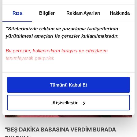
Rıza
Bilgiler
Reklam Ayarları
Hakkında
"Sitelerimizde reklam ve pazarlama faaliyetlerinin
yürütülmesi amaçları ile çerezler kullanılmaktadır.
Bu çerezler, kullanıcıların tarayıcı ve cihazlarını
tanımlayarak çalışırlar.
Bu çerezlere izin vermeniz halinde sizlere özel
kişiselleştirilmiş reklamlar sunabilir, sayfalarımızda sizlere
Tümünü Kabul Et
daha iyi reklam deneyimi yaşatabiliriz. Bunu yaparken
amacımızın size daha iyi bir reklam deneyimi sunmak
olduğunu ve sizlere en iyi içerikleri sunabilmek adına
Kişiselleştir
elimizden gelen çabayı gösterdiğimizi ve bu noktada,
reklamların maliyetlerimizi karşılamak noktasında tek gelir
kalemimiz olduğunu sizlere hatırlatmak isteriz.
"BEŞ DAKİKA BABASINA VERDİM BURADA