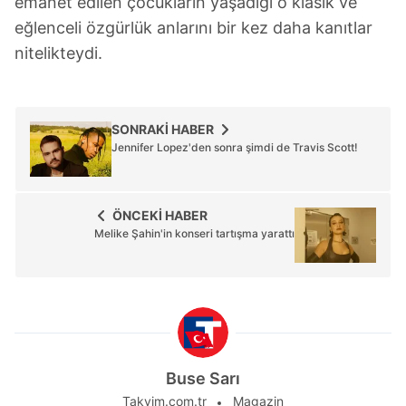
emanet edilen çocukların yaşadığı o klasik ve
eğlenceli özgürlük anlarını bir kez daha kanıtlar
nitelikteydi.
SONRAKİ HABER
Jennifer Lopez'den sonra şimdi de Travis Scott!
ÖNCEKİ HABER
Melike Şahin'in konseri tartışma yarattı
Buse Sarı
Takvim.com.tr
Magazin