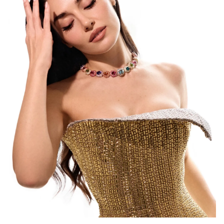
sınırlı olarak açık rızanız dahilinde kullanılacaktır.
Çerezlere ilişkin tercihlerinizi aşağıda yer alan panel
vasıtasıyla belirleyebilirsiniz. Çerezlere ilişkin detaylı bilgi
için Ayarlar butonuna tıklayabilir,
Çerez Bilgilendirme
Metnimizi
ziyaret edebilirsiniz.
6698 sayılı Kişisel Verilerin Korunması Kanunu uyarınca
hazırlanmış Aydınlatma Metnimizi okumak ve sitemizde
ilgili mevzuata uygun olarak kullanılan çerezlerle ilgili bilgi
almak için lütfen
tıklayınız
.