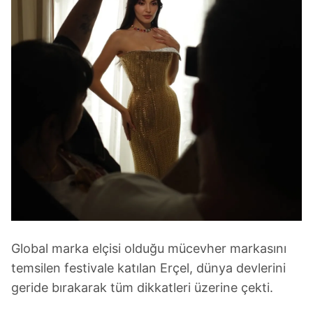
Global marka elçisi olduğu mücevher markasını
temsilen festivale katılan Erçel, dünya devlerini
geride bırakarak tüm dikkatleri üzerine çekti.