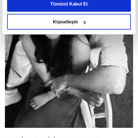
Tümünü Kabul Et
daha iyi reklam deneyimi yaşatabiliriz. Bunu yaparken
amacımızın size daha iyi bir reklam deneyimi sunmak
olduğunu ve sizlere en iyi içerikleri sunabilmek adına
Kişiselleştir
elimizden gelen çabayı gösterdiğimizi ve bu noktada,
reklamların maliyetlerimizi karşılamak noktasında tek gelir
kalemimiz olduğunu sizlere hatırlatmak isteriz.
Her halükârda, kullanıcılar, bu çerezlere izin vermedikleri
takdirde, kullanıcılara hedefli reklamlar
gösterilmeyecektir."
Sizlere daha iyi bir hizmet sunabilmek için İnternet
Sitemizde kendimize ve üçüncü kişilere ait çerezler
kullanılmaktadır. Bu çerezler vasıtasıyla çeşitli kişisel
verileriniz işlenmekte olup gerekli olan çerezler bilgi
toplumu hizmetlerinin sunulması amacıyla
kullanılmaktadır. Diğer çerezler, sitemizin daha işlevsel
kılınması ve kişiselleştirilmesi ve sizlere yönelik