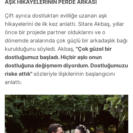
reklam/pazarlama faaliyetlerinin yapılması, amaçlarıyla
AŞK HİKAYELERİNİN PERDE ARKASI
sınırlı olarak açık rızanız dahilinde kullanılacaktır.
Çift ayrıca dostluktan evliliğe uzanan aşk
Çerezlere ilişkin tercihlerinizi aşağıda yer alan panel
hikayelerini de ilk kez anlattı. Sitare Akbaş, yıllar
vasıtasıyla belirleyebilirsiniz. Çerezlere ilişkin detaylı bilgi
önce bir projede partner olduklarını ve o
için Ayarlar butonuna tıklayabilir,
Çerez Bilgilendirme
dönemde aralarında çok güçlü bir arkadaşlık bağı
Metnimizi
ziyaret edebilirsiniz.
kurulduğunu söyledi. Akbaş,
"Çok güzel bir
dostluğumuz başladı. Hiçbir aşkı onun
6698 sayılı Kişisel Verilerin Korunması Kanunu uyarınca
dostluğuna değişmem diyordum. Dostluğumuzu
hazırlanmış Aydınlatma Metnimizi okumak ve sitemizde
ilgili mevzuata uygun olarak kullanılan çerezlerle ilgili bilgi
riske attık"
sözleriyle ilişkilerinin başlangıcını
almak için lütfen
tıklayınız
.
anlattı.