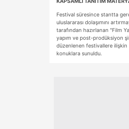
KAPSAMLI TANITIM MATERY
mevzuata uygun olarak kullanılan
Festival süresince stantta ge
uluslararası dolaşımını artırm
tarafından hazırlanan "Film Yap
yapım ve post-prodüksiyon şirk
düzenlenen festivallere ilişkin
konuklara sunuldu.