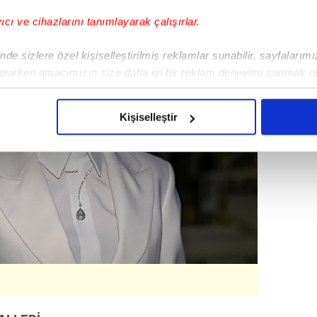
yıcı ve cihazlarını tanımlayarak çalışırlar.
de sizlere özel kişiselleştirilmiş reklamlar sunabilir, sayfalarım
aparken amacımızın size daha iyi bir reklam deneyimi sunmak ol
imizden gelen çabayı gösterdiğimizi ve bu noktada, reklamların ma
olduğunu sizlere hatırlatmak isteriz.
Kişiselleştir
çerezlere izin vermedikleri takdirde, kullanıcılara hedefli reklaml
abilmek için İnternet Sitemizde kendimize ve üçüncü kişilere ait 
isel verileriniz işlenmekte olup gerekli olan çerezler bilgi toplum
 çerezler, sitemizin daha işlevsel kılınması ve kişiselleştirilmes
 yapılması, amaçlarıyla sınırlı olarak açık rızanız dahilinde kulla
aşağıda yer alan panel vasıtasıyla belirleyebilirsiniz. Çerezlere iliş
lgilendirme Metnimizi
ziyaret edebilirsiniz.
Korunması Kanunu uyarınca hazırlanmış Aydınlatma Metnimizi okum