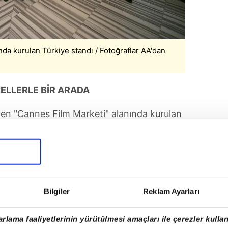
da kurulan Türkiye standı / Fotoğraflar AA'dan
ELLERLE BİR ARADA
en "Cannes Film Marketi" alanında kurulan
atış ajansları ve sektör temsilcileri
r araya gelerek yeni işbirlikleri ve ortak
i. Türkiye'nin prodüksiyon altyapısı, teşvik
m çekim süreçlerine ilişkin kapsamlı bilgiler
.
Bilgiler
Reklam Ayarları
rlama faaliyetlerinin yürütülmesi amaçları ile çerezler kullan