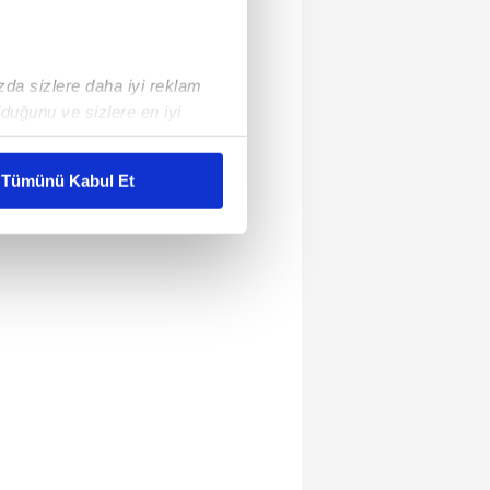
ızda sizlere daha iyi reklam
duğunu ve sizlere en iyi
liyetlerimizi karşılamak
Tümünü Kabul Et
ar gösterilmeyecektir."
çerezler kullanılmaktadır. Bu
u hizmetlerinin sunulması
i ve sizlere yönelik
nılacaktır.
kin detaylı bilgi için Ayarlar
ak ve sitemizde ilgili