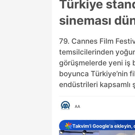
Türkiye stan
sineması düny
79. Cannes Film Festiv
temsilcilerinden yoğun 
görüşmelerde yeni iş bi
boyunca Türkiye’nin fi
endüstrileri kapsamlı ş
AA
Takvim'i Google'a ekleyin,