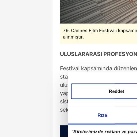
79. Cannes Film Festivali kapsamın
alınmıştır.
ULUSLARARASI PROFESYON
Festival kapsamında düzenlen
stantta Türk yapım şirketleri, s
uluslararası profesyonellerle bi
Reddet
yapım fırsatlarını değerlendird
sistemi, teknik imkanları ve fil
sektör temsilcileriyle paylaşıldı
Rıza
"Sitelerimizde reklam ve paza