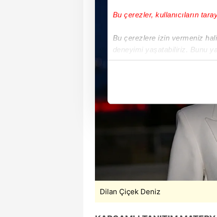
Bu çerezler, kullanıcıların tara
Bu çerezlere izin vermeniz halin
deneyimi yaşatabiliriz. Bunu y
içerikleri sunabilmek adına el
noktasında tek gelir kalemimiz 
Her halükârda, kullanıcılar, bu 
Sizlere daha iyi bir hizmet sun
çerezler vasıtasıyla çeşitli kiş
amacıyla kullanılmaktadır. Diğer
reklam/pazarlama faaliyetlerinin
Çerezlere ilişkin tercihlerinizi 
butonuna tıklayabilir,
Çerez Bi
Dilan Çiçek Deniz
6698 sayılı Kişisel Verilerin 