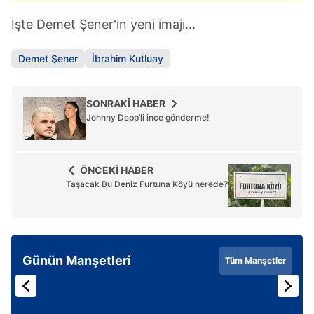
İşte Demet Şener'in yeni imajı...
Demet Şener
İbrahim Kutluay
SONRAKİ HABER
Johnny Depp’li ince gönderme!
ÖNCEKİ HABER
Taşacak Bu Deniz Furtuna Köyü nerede?
Günün Manşetleri
Tüm Manşetler