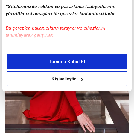
"Sitelerimizde reklam ve pazarlama faaliyetlerinin
yürütülmesi amaçları ile çerezler kullanılmaktadır.
Bu çerezler, kullanıcıların tarayıcı ve cihazlarını
tanımlayarak çalışırlar.
Bu çerezlere izin vermeniz halinde sizlere özel
kişiselleştirilmiş reklamlar sunabilir, sayfalarımızda sizlere
Tümünü Kabul Et
daha iyi reklam deneyimi yaşatabiliriz. Bunu yaparken
amacımızın size daha iyi bir reklam deneyimi sunmak
olduğunu ve sizlere en iyi içerikleri sunabilmek adına
Kişiselleştir
elimizden gelen çabayı gösterdiğimizi ve bu noktada,
reklamların maliyetlerimizi karşılamak noktasında tek gelir
kalemimiz olduğunu sizlere hatırlatmak isteriz.
Her halükârda, kullanıcılar, bu çerezlere izin vermedikleri
takdirde, kullanıcılara hedefli reklamlar
gösterilmeyecektir."