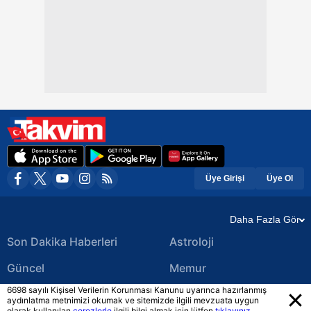
Üye Girişi
Üye Ol
Daha Fazla Gör
Son Dakika Haberleri
Astroloji
Güncel
Memur
6698 sayılı Kişisel Verilerin Korunması Kanunu uyarınca hazırlanmış
Ekonomi Haberleri
Yerel Haberler
aydınlatma metnimizi okumak ve sitemizde ilgili mevzuata uygun
olarak kullanılan
çerezlerle
ilgili bilgi almak için lütfen
tıklayınız.