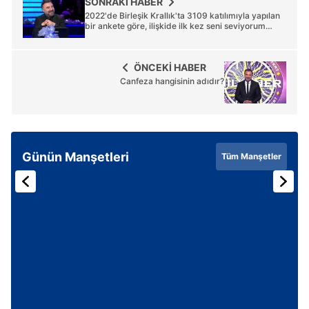
SONRAKİ HABER
2022'de Birleşik Krallık'ta 3109 katılımıyla yapılan
bir ankete göre, ilişkide ilk kez seni seviyorum
diyen taraf hangisi olur ve bunu ortalama ne kadar
önce söyler?
ÖNCEKİ HABER
Canfeza hangisinin adıdır?
Günün Manşetleri
Tüm Manşetler