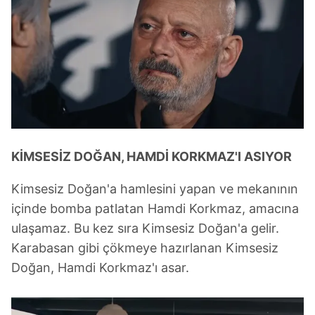
hazırlanmış Aydınlatma Metnimizi okumak ve sitemizde
ilgili mevzuata uygun olarak kullanılan çerezlerle ilgili bilgi
almak için lütfen
tıklayınız
.
KİMSESİZ DOĞAN, HAMDİ KORKMAZ'I ASIYOR
Kimsesiz Doğan'a hamlesini yapan ve mekanının
içinde bomba patlatan Hamdi Korkmaz, amacına
ulaşamaz. Bu kez sıra Kimsesiz Doğan'a gelir.
Karabasan gibi çökmeye hazırlanan Kimsesiz
Doğan, Hamdi Korkmaz'ı asar.