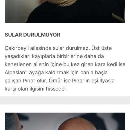
gösterilmeyecektir."
Sizlere daha iyi bir hizmet sunabilmek için İnternet
Sitemizde kendimize ve üçüncü kişilere ait çerezler
SULAR DURULMUYOR
kullanılmaktadır. Bu çerezler vasıtasıyla çeşitli kişisel
verileriniz işlenmekte olup gerekli olan çerezler bilgi
Çakırbeyli ailesinde sular durulmaz. Üst üste
toplumu hizmetlerinin sunulması amacıyla
kullanılmaktadır. Diğer çerezler, sitemizin daha işlevsel
yaşadıkları kayıplarla birbirlerine daha da
kılınması ve kişiselleştirilmesi ve sizlere yönelik
kenetlenen ailenin içine bu kez giren kara kedi ise
reklam/pazarlama faaliyetlerinin yapılması, amaçlarıyla
Alpaslan'ı ayağa kaldırmak için canla başla
sınırlı olarak açık rızanız dahilinde kullanılacaktır.
çalışan Pınar olur. Ömür ise Pınar'ın eşi İlyas'a
karşı olan ilgisini hisseder.
Çerezlere ilişkin tercihlerinizi aşağıda yer alan panel
vasıtasıyla belirleyebilirsiniz. Çerezlere ilişkin detaylı bilgi
için Ayarlar butonuna tıklayabilir,
Çerez Bilgilendirme
Metnimizi
ziyaret edebilirsiniz.
6698 sayılı Kişisel Verilerin Korunması Kanunu uyarınca