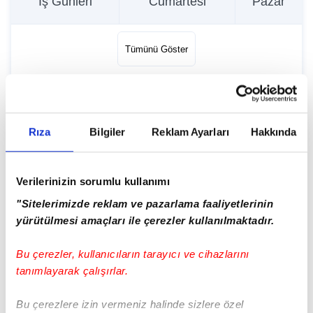
İş Günleri
Cumartesi
Pazar
11:45
16:30
16:30
Tümünü Göster
12:15
17:00
17:00
Güncelleme Tarihi:
07.08.2026 - 02:00
12:45
17:30
17:30
Rıza
Bilgiler
Reklam Ayarları
Hakkında
13:15
18:00
18:00
İETT Haberleri
Verilerinizin sorumlu kullanımı
"Sitelerimizde reklam ve pazarlama faaliyetlerinin
yürütülmesi amaçları ile çerezler kullanılmaktadır.
13:45
18:30
18:30
Bu çerezler, kullanıcıların tarayıcı ve cihazlarını
14:15
19:00
19:00
tanımlayarak çalışırlar.
Bu çerezlere izin vermeniz halinde sizlere özel