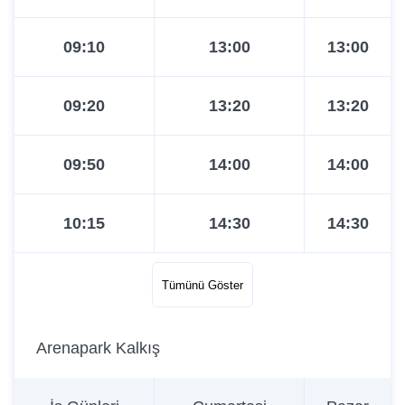
09:10
13:00
13:00
09:20
13:20
13:20
09:50
14:00
14:00
10:15
14:30
14:30
10:25
15:00
15:00
Tümünü Göster
11:00
15:30
15:30
Arenapark Kalkış
11:15
15:50
16:00