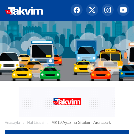
MK19 Ayazma Siteleri - Arenapark
Anasayfa
Hat Listesi