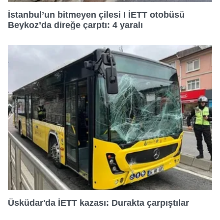
22:30
İstanbul’un bitmeyen çilesi I İETT otobüsü
Beykoz’da direğe çarptı: 4 yaralı
Üsküdar'da İETT kazası: Durakta çarpıştılar