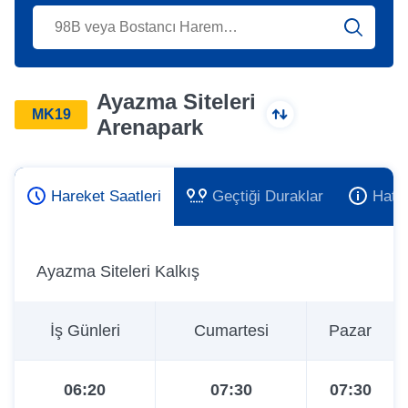
Ayazma Siteleri
MK19
Arenapark
Hareket Saatleri
Geçtiği Duraklar
Hat 
Ayazma Siteleri Kalkış
İş Günleri
Cumartesi
Pazar
06:20
07:30
07:30